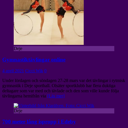
Deje
Gymnastiktävlingar online
4 april 2021
Cicci Wik
0
Under lördagen och söndagen 27-28 mars var det tävlingar i rytmisk
gymnastik i Deje sporthall. Olsäter sportklubb har flera duktiga
deltagare som var med och tävlade och den som ville kunde följa
tävlingarna hemifrån via
[Läs mer]
Deje
700 meter lång ispropp i Edeby