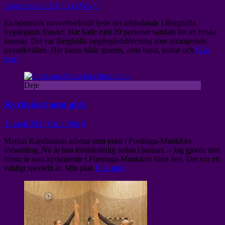
2 december 2021
Cicci Wik
0
En höstmörk novemberkväll lyste det inbjudande i Berghälla
bygdegårds fönster. Här hade runt 20 personer samlats för att binda
kransar. Det var Berghälla bygdegårdsförening som arrangerade
pysselkvällen. Här fanns både granris, röda band, kottar och
[Läs
mer]
Deje
Kyrkoåret som gick
11 april 2021
Cicci Wik
0
Mattias Kareliusson arbetar som präst i Forshaga-Munkfors
församling. Nu är han föräldraledig sedan i januari. – Jag gjorde mitt
första år som kyrkoherde i Forshaga-Munkfors förra året. Det var ett
väldigt speciellt år. Min plan
[Läs mer]