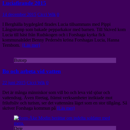
Luciafirande 2015
14 december 2015
Cicci Wik
0
I Berghälla bygdegård firades Lucia tillsammans med Pippi
Långstrump som bakade pepparkakor med barnen. Till Skived kom
Lucia till häst från Rudskogen och i Forshaga kyrka fick
kommunalrådet Benny Pedersén kröna Forshagas Lucia, Hanna
Ternbom.
[Läs mer]
Butorp
Bo och arbeta vid vatten
22 juni 2015
Cicci Wik
0
Det är många människor som vill bo och leva vid sjöar och
vattendrag. Även företag, främst verksamheter inriktade mot
friluftsliv och turism, ser det vattennära läget som en stor tillgång. Så
skriver Forshaga kommun på
[Läs mer]
Deje