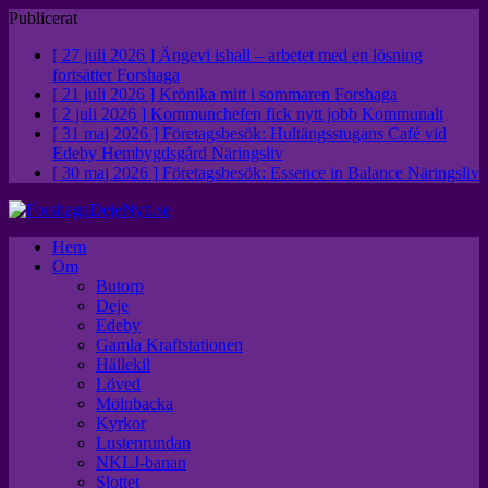
Publicerat
[ 27 juli 2026 ]
Ängevi ishall – arbetet med en lösning
fortsätter
Forshaga
[ 21 juli 2026 ]
Krönika mitt i sommaren
Forshaga
[ 2 juli 2026 ]
Kommunchefen fick nytt jobb
Kommunalt
[ 31 maj 2026 ]
Företagsbesök: Hultängsstugans Café vid
Edeby Hembygdsgård
Näringsliv
[ 30 maj 2026 ]
Företagsbesök: Essence in Balance
Näringsliv
Hem
Om
Butorp
Deje
Edeby
Gamla Kraftstationen
Hällekil
Löved
Mölnbacka
Kyrkor
Lustenrundan
NKLJ-banan
Slottet