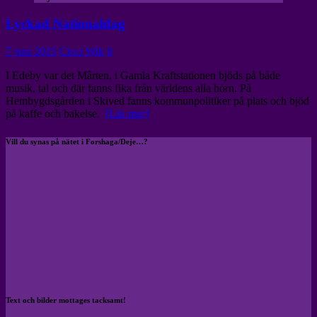
Lyckad Nationaldag
7 juni 2015
Cicci Wik
0
I Edeby var det Mârten, i Gamla Kraftstationen bjöds på både
musik, tal och där fanns fika från världens alla hörn. På
Hembygdsgården i Skived fanns kommunpolitiker på plats och bjöd
på kaffe och bakelse.
[Läs mer]
Vill du synas på nätet i Forshaga/Deje…?
Text och bilder mottages tacksamt!