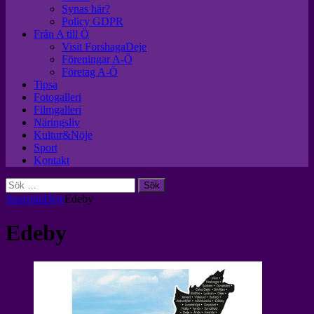
Synas här?
Policy GDPR
Från A till Ö
Visit ForshagaDeje
Föreningar A-Ö
Företag A-Ö
Tipsa
Fotogalleri
Filmgalleri
Näringsliv
Kultur&Nöje
Sport
Kontakt
Sök
efter:
Startsida
Deje
Edeby
Edeby