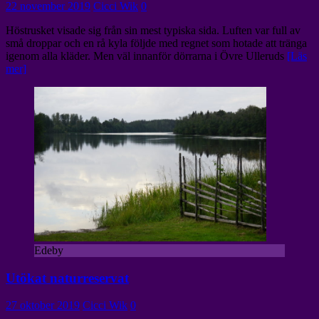
22 november 2019
Cicci Wik
0
Höstrusket visade sig från sin mest typiska sida. Luften var full av
små droppar och en rå kyla följde med regnet som hotade att tränga
igenom alla kläder. Men väl innanför dörrarna i Övre Ulleruds
[Läs
mer]
Edeby
Utökat naturreservat
27 oktober 2019
Cicci Wik
0