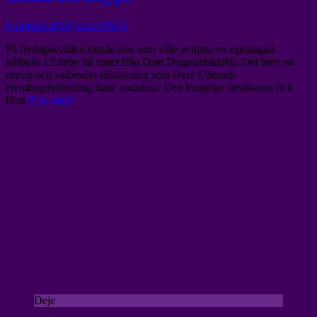
8 augusti 2016
Cicci Wik
0
På fredagskvällen kunde den som ville avnjuta en egenlagad
kôlbulle i Edeby till toner från Deje Dragspelsklubb. Det blev en
mysig och välbesökt tillställning som Övre Ulleruds
Hembygdsförening hade anordnat. Den hungrige besökaren fick
först
[Läs mer]
Deje