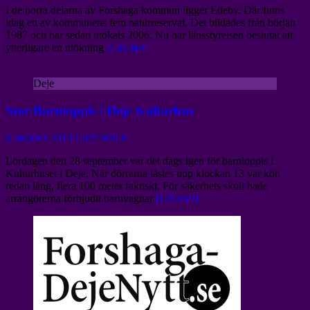
I de norra delarna av Forshaga kommun ligger Edeby. Där finns
idag ett av kommunens fem naturreservat. Det bildades från början
1987 och har sedan utökats 2006. Nu har länsstyrelsen beslutat att
ytterligare en utökning
[Läs mer]
Deje
Stor Barnloppis i Deje Kulturhus
6 oktober 2019
Cicci Wik
0
Lördagen den 28 september var det dags igen för barnloppis i
Kulturhuset i Deje. När dörrarna låstes upp klockan 13 var kön
redan lång, flera 100 meter faktiskt. För säkerhets skull hade
arrangörerna förbjudit barnvagnar
[Läs mer]