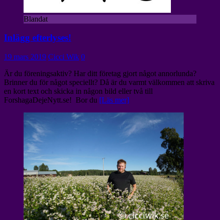
Blandat
Inlägg efterlyses!
19 mars 2019
Cicci Wik
0
Är du föreningsaktiv? Har ditt företag gjort något annorlunda?
Brinner du för något speciellt? Då är du varmt välkommen att skriva
en kort text och skicka in någon bild eller två till
ForshagaDejeNytt.se! Bor du
[Läs mer]