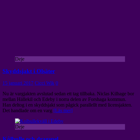
Deje
Skyddsjakt i Olsäter
15 januari 2017
Cicci Wik
0
Nu är vargjakten avslutad sedan ett tag tillbaka. Niclas Kilhage bor
mellan Hällekil och Edeby i norra delen av Forshaga kommun.
Han deltog i en skyddsjakt som pågick parallellt med licensjakten.
Det handlade om en varg
[Läs mer]
Deje
Kôlbulle och dragspel