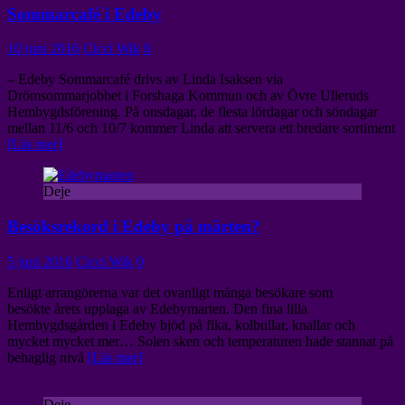
Sommarcafé i Edeby
10 juni 2016
Cicci Wik
0
– Edeby Sommarcafé drivs av Linda Isaksen via
Drömsommarjobbet i Forshaga Kommun och av Övre Ulleruds
Hembygdsförening. På onsdagar, de flesta lördagar och söndagar
mellan 11/6 och 10/7 kommer Linda att servera ett bredare sortiment
[Läs mer]
Deje
Besöksrekord i Edeby på mârten?
5 juni 2016
Cicci Wik
0
Enligt arrangörerna var det ovanligt många besökare som
besökte årets upplaga av Edebymarten. Den fina lilla
Hembygdsgården i Edeby bjöd på fika, kolbullar, knallar och
mycket mycket mer… Solen sken och temperaturen hade stannat på
behaglig nivå
[Läs mer]
Deje