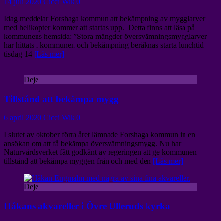
14 juli 2020
Cicci Wik
0
Idag meddelar Forshaga kommun att bekämpning av mygglarver
med helikopter kommer att startas upp. Detta finns att läsa på
kommunens hemsida: ”Stora mängder översvämningsmygglarver
har hittats i kommunen och bekämpning beräknas starta lunchtid
tisdag 14
[Läs mer]
Deje
Tillstånd att bekämpa mygg
6 april 2020
Cicci Wik
0
I slutet av oktober förra året lämnade Forshaga kommun in en
ansökan om att få bekämpa översvämningsmygg. Nu har
Naturvårdsverket fått godkänt av regeringen att ge kommunen
tillstånd att bekämpa myggen från och med den
[Läs mer]
Deje
Håkans akvareller i Övre Ulleruds kyrka