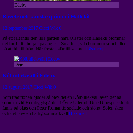
Edeby
Bovete och kanske quinoa i Hällekil
12 september 2017
Cicci Wik
0
På ett fält intill den lilla gården nära Olsäter och Hällekil blommar
det för fullt i början på augusti. Små fina, vita blommor som håller
på att bli till frön. När frosten slår till senare
[Läs mer]
Deje
Kôlbullekväll i Edeby
12 augusti 2017
Cicci Wik
0
Som traditionen bjuder så blev det en Kôlbullekväll även denna
sommar vid Hembygdsgården i Övre Ullerud. Deje Dragspelsklubb
fanns på plats och Peter Romantic spelade och sjöng. Solen sken
och det blev en härlig sommarkväll
[Läs mer]