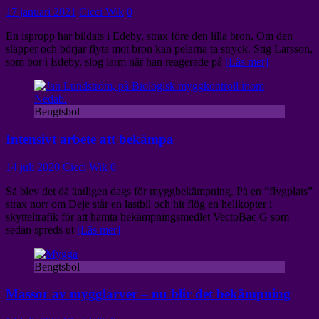
17 januari 2021
Cicci Wik
0
En ispropp har bildats i Edeby, strax före den lilla bron. Om den
släpper och börjar flyta mot bron kan pelarna ta stryck. Stig Larsson,
som bor i Edeby, slog larm när han reagerade på
[Läs mer]
Bengtsbol
Intensivt arbete att bekämpa
14 juli 2020
Cicci Wik
0
Så blev det då äntligen dags för myggbekämpning. På en ”flygplats”
strax norr om Deje står en lastbil och hit flög en helikopter i
skytteltrafik för att hämta bekämpningsmedlet VectoBac G som
sedan spreds ut
[Läs mer]
Bengtsbol
Massor av mygglarver – nu blir det bekämpning