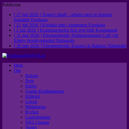
Publicerat
[ 27 juli 2026 ]
Ängevi ishall – arbetet med en lösning
fortsätter
Forshaga
[ 21 juli 2026 ]
Krönika mitt i sommaren
Forshaga
[ 2 juli 2026 ]
Kommunchefen fick nytt jobb
Kommunalt
[ 31 maj 2026 ]
Företagsbesök: Hultängsstugans Café vid
Edeby Hembygdsgård
Näringsliv
[ 30 maj 2026 ]
Företagsbesök: Essence in Balance
Näringsliv
Hem
Om
Butorp
Deje
Edeby
Gamla Kraftstationen
Hällekil
Löved
Mölnbacka
Kyrkor
Lustenrundan
NKLJ-banan
Slottet