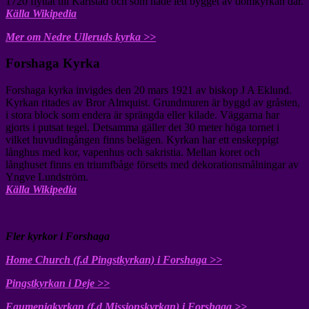
1720 flyttat till Karlstad och som hade lett bygget av domkyrkan där.
Källa Wikipedia
Mer om Nedre Ulleruds kyrka >>
Forshaga Kyrka
Forshaga kyrka invigdes den 20 mars 1921 av biskop J A Eklund.
Kyrkan ritades av Bror Almquist. Grundmuren är byggd av gråsten,
i stora block som endera är sprängda eller kilade. Väggarna har
gjorts i putsat tegel. Detsamma gäller det 30 meter höga tornet i
vilket huvudingången finns belägen. Kyrkan har ett enskeppigt
långhus med kor, vapenhus och sakristia. Mellan koret och
långhuset finns en triumfbåge försetts med dekorationsmålningar av
Yngve Lundström.
Källa Wikipedia
Fler kyrkor i Forshaga
Home Church (f.d Pingstkyrkan) i Forshaga >>
Pingstkyrkan i Deje >>
Equmeniakyrkan (f.d Missionskyrkan) i Forshaga >>