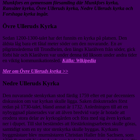
Munkfors en gemensam församling där Munkfors kyrka,
Ransäter kyrka, Övre Ulleruds kyrka, Nedre Ulleruds kyrka och
Forshaga kyrka ingår.
Övre Ulleruds Kyrka
Sedan 1200-1300-talet har det funnits en kyrka på platsen. Den
äldsta låg bara ett fåtal meter söder om den nuvarande. En av
pilgrimslederna till Trondheim, den längs Klarälven från söder, gick
förbi här och Klarälven var under denna tid liksom under andra tider
en viktig kommunikationsled.
Källa: Wikipedia
Mer om Övre Ulleruds kyrka >>
Nedre Ulleruds Kyrka
Den nuvarande stenkyrkan stod färdig 1759 efter ett par decenniers
diskussion om var kyrkan skulle ligga. Saken diskuterades först
redan på 1730-talet, bland annat år 1732. Anledningen till att en
nybyggnad planerades var att älven bredvid varje år hotade att
erodera stora delar av kyrkogården och föra med sig även kyrkan
ner i djupet. Till slut bestämdes att förstärkningsarbeten skulle göras,
samtidigt som en ny stor stenkyrka skulle byggas. Kyrkans
byggmästare blev murmästaren Christian Haller från Sachsen, som