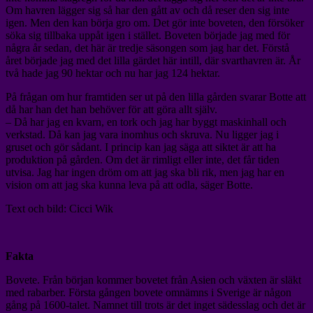
Om havren lägger sig så har den gått av och då reser den sig inte
igen. Men den kan börja gro om. Det gör inte boveten, den försöker
söka sig tillbaka uppåt igen i stället. Boveten började jag med för
några år sedan, det här är tredje säsongen som jag har det. Förstå
året började jag med det lilla gärdet här intill, där svarthavren är. År
två hade jag 90 hektar och nu har jag 124 hektar.
På frågan om hur framtiden ser ut på den lilla gården svarar Botte att
då har han det han behöver för att göra allt själv.
– Då har jag en kvarn, en tork och jag har byggt maskinhall och
verkstad. Då kan jag vara inomhus och skruva. Nu ligger jag i
gruset och gör sådant. I princip kan jag säga att siktet är att ha
produktion på gården. Om det är rimligt eller inte, det får tiden
utvisa. Jag har ingen dröm om att jag ska bli rik, men jag har en
vision om att jag ska kunna leva på att odla, säger Botte.
Text och bild: Cicci Wik
Fakta
Bovete. Från början kommer bovetet från Asien och växten är släkt
med rabarber. Första gången bovete omnämns i Sverige är någon
gång på 1600-talet. Namnet till trots är det inget sädesslag och det är