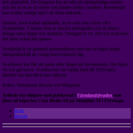
helt glutenfritt. Det fungerar bra att odla på näringsfattiga marker
och det är en av få växter som binder fosfor i marken. Bovetemjöl
kan ersätta vanligt mjöl i de flesta bakverk.
Quinoa, även kallad mjölmålla, är en växt som växer vilt i
Sydamerika. Växtens frön är mycket näringsrika och de finns i
många olika färger och storlekar. Vanligast är vit, röd och svart men
det finns också blå quinoa.
Svedjeråg är en gammal spannmålssort som har ett något högre
näringsinnehåll än vanlig konventionell råg.
Svarthavre har fått sitt namn efter färgen på havrekornen. Det finns
vit och gul havre. Svarthavren var vanlig fram till 1950-talet,
därefter har den blivit mer sällsynt.
Källor: Wermlands Bovete och Wikipedia
Artikeln har tidigare varit publicerad i
Värmlandsbygden
som
finns att köpa hos Cvea Media AB på Storgatan 34 i Forshaga.
Botte
Bovete