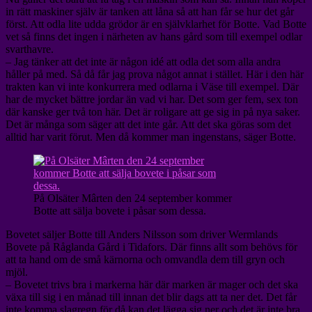
in rätt maskiner själv är tanken att låna så att han får se hur det går
först. Att odla lite udda grödor är en självklarhet för Botte. Vad Botte
vet så finns det ingen i närheten av hans gård som till exempel odlar
svarthavre.
– Jag tänker att det inte är någon idé att odla det som alla andra
håller på med. Så då får jag prova något annat i stället. Här i den här
trakten kan vi inte konkurrera med odlarna i Väse till exempel. Där
har de mycket bättre jordar än vad vi har. Det som ger fem, sex ton
där kanske ger två ton här. Det är roligare att ge sig in på nya saker.
Det är många som säger att det inte går. Att det ska göras som det
alltid har varit förut. Men då kommer man ingenstans, säger Botte.
På Olsäter Mârten den 24 september kommer
Botte att sälja bovete i påsar som dessa.
Bovetet säljer Botte till Anders Nilsson som driver Wermlands
Bovete på Råglanda Gård i Tidafors. Där finns allt som behövs för
att ta hand om de små kärnorna och omvandla dem till gryn och
mjöl.
– Bovetet trivs bra i markerna här där marken är mager och det ska
växa till sig i en månad till innan det blir dags att ta ner det. Det får
inte komma slagregn för då kan det lägga sig ner och det är inte bra.