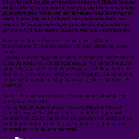
På ett fält intill den lilla gården nära Olsäter och Hällekil blommar
det för fullt i början på augusti. Små fina, vita blommor som håller
på att bli till frön. När frosten slår till senare i höst är det dags att
samla in dem. Per Arne Eriksson, som alltid kallas Botte, har
visioner. De vanliga sädesslagen finns det så många andra som
gör bra och på hans marker passar bovetet och svedjerågen bra.
Svedjerågen kom till Sverige i samband med 1600-talets
finninvandring. Då brändes marken och sedan såddes råg, därav
namnet.
– Jag ska så svedjeråg på ett och ett halvt hektar nu i september och
så ska det tröskas vid den här tiden nästa år. När jag har kommit så
långt så har jag tänkt ta kontakt med bagerier och liknande för att
höra om det finns intresse att köpa svedjerågsmjöl. Allt jag odlar är
ju eko- och kravgodkänt och planen är att jag ska mala mjöl själv,
säger han.
Botte är född och uppvuxen i Edeby och han har jobbat hos en
jordbrukare i Nyckelby.
– Ja jag började bonnerikarriären som boddräng hos Uno och
Gunnel Larsson i Näs. Mina föräldrar har aldrig haft jordbruk. De
har alltid bott i Edeby. Jag har haft skogsmaskin och lastbil och jag
har haft grävmaskin och det har jag än. Nu tar jag uppdrag med
grävmaskinen och jag odlar spannmål.