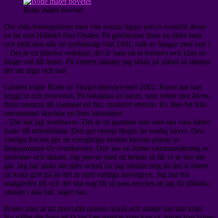
Botte mäter bovetet
Det röda boningshuset med vita knutar ligger precis ovanför älven
en bit mot Hällekil från Olsäter. På gårdstunet finns en äldre lada
och intill den står ett lastbilssläp från DHL fullt av bingar med ved i.
– Det är ett jättebra vedskjul, det är bara att ta traktorn och köra en
binge ved till huset. På vintern stänger jag sidan på släpet så stänger
det ute regn och snö.
Gården köpte Botte av Skogsvårdsstyrelsen 2002. Huset har han
byggt ut och renoverat. På baksidan av huset, som vetter mot älven,
finns numera till exempel ett fint, modernt uterum. En liten bit från
utrerummet skymtar en liten havreåker.
– Där har jag svarthavre. Det är en gammal sort som ska vara bättre
foder till arbetshästar. Den ger energi längre än vanlig havre. Den
vanliga havren ger en energitopp medan kurvan planar ut
långsammare för svarthavren. Den har en bättre sammansättning av
proteiner och sådant. Jag provar med ett hektar så får vi se hur det
går. Jag har tänkt äta själv också för jag inbillar mig att det är bättre
att koka gröt på än det är med vanliga havregryn. Jag har två
smågärden till och det ska nog bli så pass mycket att jag får tillbaka
utsädet i alla fall, säger han.
Bottes plan är att provodla quinoa också och utsäde har han köpt.
Nu gäller det bara att få tag i en maskin som kan så. Innan han köper