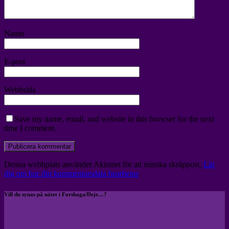
Namn
E-post
Webbsida
Save my name, email, and website in this browser for the next
time I comment.
Denna webbplats använder Akismet för att minska skräppost.
Lär
dig om hur din kommentarsdata bearbetas
.
Vill du synas på nätet i Forshaga/Deje…?