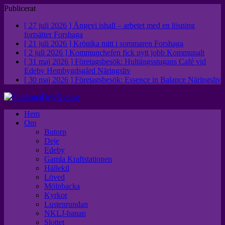
Publicerat
[ 27 juli 2026 ]
Ängevi ishall – arbetet med en lösning
fortsätter
Forshaga
[ 21 juli 2026 ]
Krönika mitt i sommaren
Forshaga
[ 2 juli 2026 ]
Kommunchefen fick nytt jobb
Kommunalt
[ 31 maj 2026 ]
Företagsbesök: Hultängsstugans Café vid
Edeby Hembygdsgård
Näringsliv
[ 30 maj 2026 ]
Företagsbesök: Essence in Balance
Näringsliv
Hem
Om
Butorp
Deje
Edeby
Gamla Kraftstationen
Hällekil
Löved
Mölnbacka
Kyrkor
Lustenrundan
NKLJ-banan
Slottet