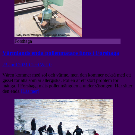
Forshaga
Värmlands enda pollenmätare finns i Forshaga
23 april 2021
Cicci Wik
0
Våren kommer med sol och värme, men den kommer också med ett
gissel för alla som är allergiska. Pollen är ett stort problem för
många. I Forshaga mäts pollenmängderna under säsongen. Här sitter
den enda
[Läs mer]