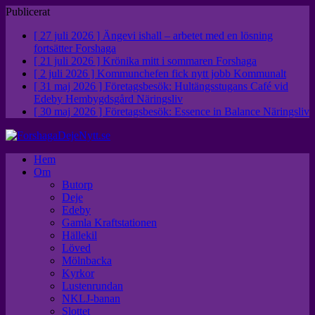
Publicerat
[ 27 juli 2026 ]
Ängevi ishall – arbetet med en lösning
fortsätter
Forshaga
[ 21 juli 2026 ]
Krönika mitt i sommaren
Forshaga
[ 2 juli 2026 ]
Kommunchefen fick nytt jobb
Kommunalt
[ 31 maj 2026 ]
Företagsbesök: Hultängsstugans Café vid
Edeby Hembygdsgård
Näringsliv
[ 30 maj 2026 ]
Företagsbesök: Essence in Balance
Näringsliv
Hem
Om
Butorp
Deje
Edeby
Gamla Kraftstationen
Hällekil
Löved
Mölnbacka
Kyrkor
Lustenrundan
NKLJ-banan
Slottet