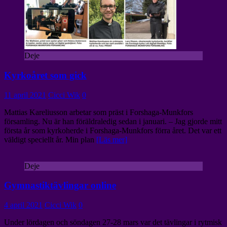
Deje
Kyrkoåret som gick
11 april 2021
Cicci Wik
0
Mattias Kareliusson arbetar som präst i Forshaga-Munkfors
församling. Nu är han föräldraledig sedan i januari. – Jag gjorde mitt
första år som kyrkoherde i Forshaga-Munkfors förra året. Det var ett
väldigt speciellt år. Min plan
[Läs mer]
Deje
Gymnastiktävlingar online
4 april 2021
Cicci Wik
0
Under lördagen och söndagen 27-28 mars var det tävlingar i rytmisk