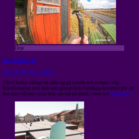
Deje
Karls kabyss
30 april 2021
Cicci Wik
0
Våren lockar många att sätta sig på cykeln och trampa i väg.
Klarälvsbanan som skär rakt genom hela Forshaga kommun gör att
den som vill kan cykla hela nio mil på asfalt, i stort sett
[Läs mer]