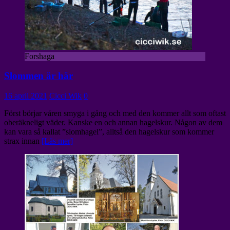
Forshaga
Slommen är här
16 april 2021
Cicci Wik
0
Först börjar våren smyga i gång och med den kommer allt som oftast
oberäkneligt väder. Kanske en och annan hagelskur. Någon av dem
kan vara så kallat ”slomhagel”, alltså den hagelskur som kommer
strax innan
[Läs mer]