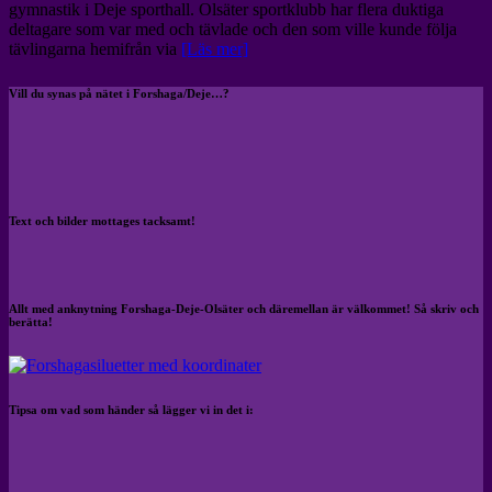
gymnastik i Deje sporthall. Olsäter sportklubb har flera duktiga
deltagare som var med och tävlade och den som ville kunde följa
tävlingarna hemifrån via
[Läs mer]
Vill du synas på nätet i Forshaga/Deje…?
Text och bilder mottages tacksamt!
Allt med anknytning Forshaga-Deje-Olsäter och däremellan är välkommet! Så skriv och
berätta!
Tipsa om vad som händer så lägger vi in det i: