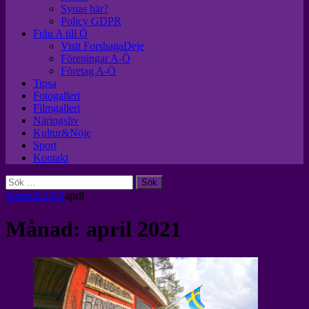
Synas här?
Policy GDPR
Från A till Ö
Visit ForshagaDeje
Föreningar A-Ö
Företag A-Ö
Tipsa
Fotogalleri
Filmgalleri
Näringsliv
Kultur&Nöje
Sport
Kontakt
Sök
efter:
Startsida
2021
april
Månad:
april 2021