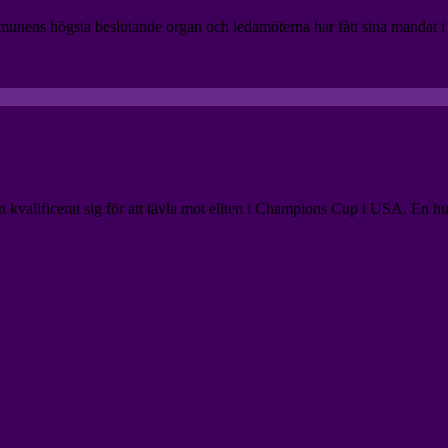
ens högsta beslutande organ och ledamöterna har fått sina mandat i vale
valificerat sig för att tävla mot eliten i Champions Cup i USA. En husr