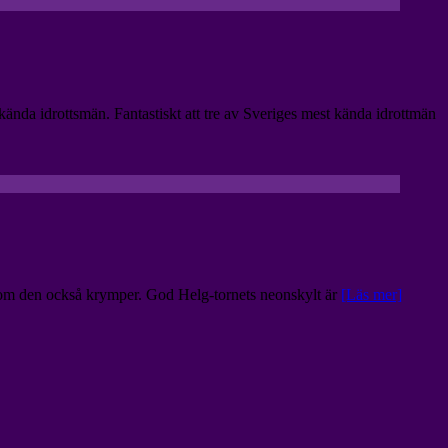
nda idrottsmän. Fantastiskt att tre av Sveriges mest kända idrottmän
ven om den också krymper. God Helg-tornets neonskylt är
[Läs mer]