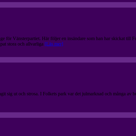
 för Vänsterpartiet. Här följer en insändare som han har skickat till F
at stora och allvarliga
[Läs mer]
git sig ut och strosa. I Folkets park var det julmarknad och många av 