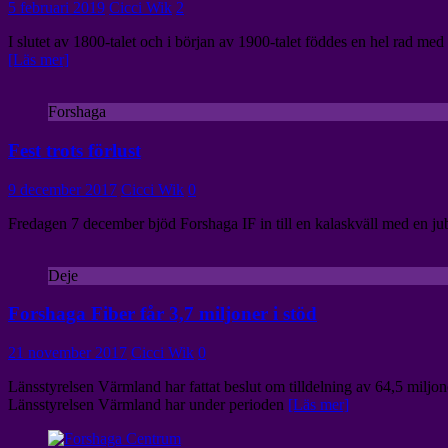
5 februari 2019
Cicci Wik
2
I slutet av 1800-talet och i början av 1900-talet föddes en hel rad med 
[Läs mer]
Forshaga
Fest trots förlust
9 december 2017
Cicci Wik
0
Fredagen 7 december bjöd Forshaga IF in till en kalaskväll med en ju
Deje
Forshaga Fiber får 3,7 miljoner i stöd
21 november 2017
Cicci Wik
0
Länsstyrelsen Värmland har fattat beslut om tilldelning av 64,5 milj
Länsstyrelsen Värmland har under perioden
[Läs mer]