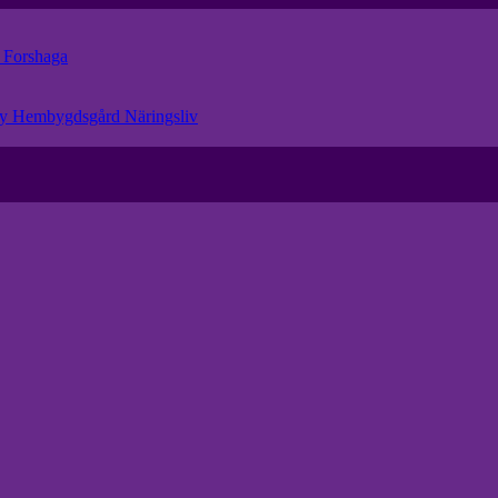
r
Forshaga
eby Hembygdsgård
Näringsliv