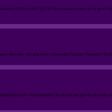
konstnären BKFoxx från USA. På återvinningscentralen, på en gavel, kans
gnet. Men inne i det gula huset i korsningen Nygatan, Storgatan i Fors
rshagaDejeNytt.se’s Facebooksida? Om du inte har gjort det än så kan 