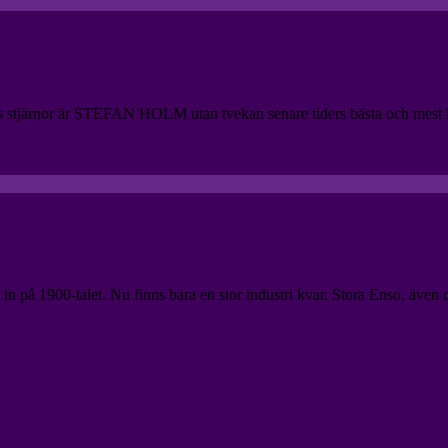
s stjärnor är STEFAN HOLM utan tvekan senare tiders bästa och mest kä
it in på 1900-talet. Nu finns bara en stor industri kvar, Stora Enso, ä