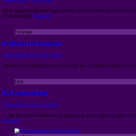
7 augusti 2017
Cicci Wik
0
På en vägg på Lärcenter finns numera ett stort konstverk, skapat av 
ll från Portugal.
[Läs mer]
Forshaga
Kvällsmys på Storgatan
12 november 2016
Cicci Wik
0
Ute leker en småsnål höstvind med gula löv och asfalten blänker av re
Deje
På Facebooksidan
5 november 2016
Cicci Wik
0
….har du ett Facebookkonto så hoppas jag att du också har gillat Fo
[Läs mer]