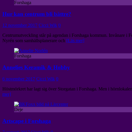
Forshaga
Hur kan centrum bli bättre?
12 november 2017
Cicci Wik
0
Centrumutveckling står på agendan i Forshaga kommun. Invånare i For
Nyrén som samhällsplanerare och
[Läs mer]
Forshaga
Annelies Keramik & Hobby
6 november 2017
Cicci Wik
0
Höstmörkret har lagt sig över Storgatan i Forshaga. Men i hörnlokalen
mer]
Deje
Artscape i Forshaga