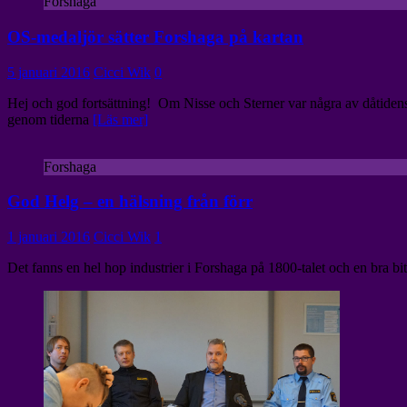
Forshaga
OS-medaljör sätter Forshaga på kartan
5 januari 2016
Cicci Wik
0
Hej och god fortsättning! Om Nisse och Sterner var några av dåtiden
genom tiderna
[Läs mer]
Forshaga
God Helg – en hälsning från förr
1 januari 2016
Cicci Wik
1
Det fanns en hel hop industrier i Forshaga på 1800-talet och en bra b