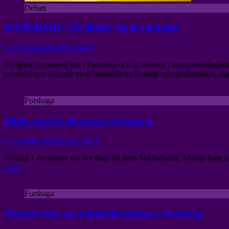
Debatt
INSÄNDARE: SD tillåter viss invandring
9 februari 2020
Cicci Wik
0
Torbjörn Strömberg bor i Forshaga och är ledamot i kommunfullmäktige
invandringen bidragit med ”samhällsupplösande mångkulturalism, skap
Forshaga
Bilder från Skyltsöndag i Forshaga
2 december 2019
Cicci Wik
0
Söndag 1 december var det dags för årets Skyltsöndag. Många hade ta
mer]
Forshaga
Historia: bok om nykterhetsrörelsen i Forshaga