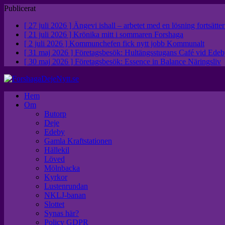
Publicerat
[ 27 juli 2026 ]
Ängevi ishall – arbetet med en lösning fortsätte
[ 21 juli 2026 ]
Krönika mitt i sommaren
Forshaga
[ 2 juli 2026 ]
Kommunchefen fick nytt jobb
Kommunalt
[ 31 maj 2026 ]
Företagsbesök: Hultängsstugans Café vid Ed
[ 30 maj 2026 ]
Företagsbesök: Essence in Balance
Näringsliv
Hem
Om
Butorp
Deje
Edeby
Gamla Kraftstationen
Hällekil
Löved
Mölnbacka
Kyrkor
Lustenrundan
NKLJ-banan
Slottet
Synas här?
Policy GDPR