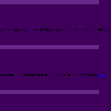
Forshaga centrum kan bli bättre. I januari anställdes Nicole Nelson
 flera utmed ett långbord och målar och pysslar. Annelie Norlén
[Läs