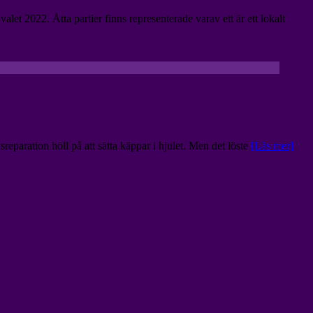
t 2022. Åtta partier finns representerade varav ett är ett lokalt
eparation höll på att sätta käppar i hjulet. Men det löste
[Läs mer]