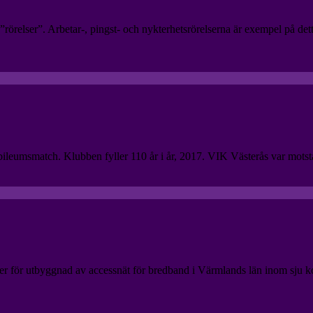
”rörelser”. Arbetar-, pingst- och nykterhetsrörelserna är exempel på detta
bileumsmatch. Klubben fyller 110 år i år, 2017. VIK Västerås var motstå
oner för utbyggnad av accessnät för bredband i Värmlands län inom sju 