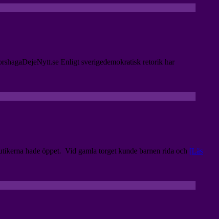
orshagaDejeNytt.se Enligt sverigedemokratisk retorik har
butikerna hade öppet. Vid gamla torget kunde barnen rida och
[Läs