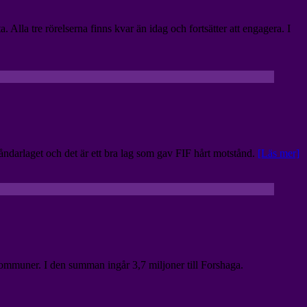
. Alla tre rörelserna finns kvar än idag och fortsätter att engagera. I
ndarlaget och det är ett bra lag som gav FIF hårt motstånd.
[Läs mer]
kommuner. I den summan ingår 3,7 miljoner till Forshaga.