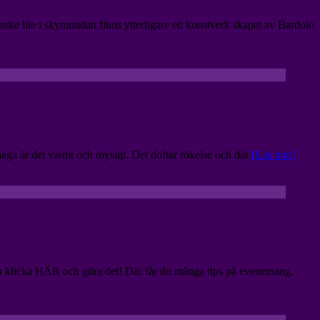
ke lite i skymundan finns ytterligare ett konstverk skapat av Bardolo
haga är det varmt och mysigt. Det doftar rökelse och där
[Läs mer]
du klicka HÄR och göra det! Där får du många tips på evenemang,