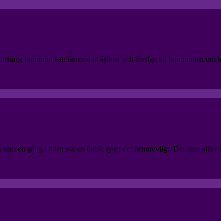
shaga kommun kan lämnna in åsikter och förslag till kommunen om hur 
 som en gång i tiden var en bank, lyser det hemtrevligt. Där inne sitter