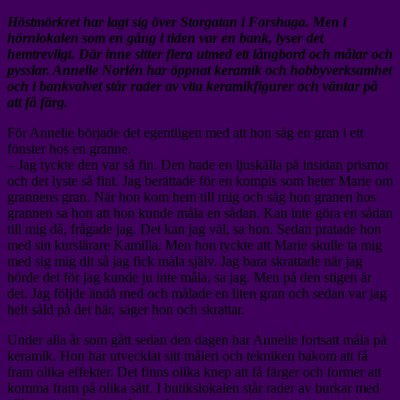
Höstmörkret har lagt sig över Storgatan i Forshaga. Men i
hörnlokalen som en gång i tiden var en bank, lyser det
hemtrevligt. Där inne sitter flera utmed ett långbord och målar och
pysslar. Annelie Norlén har öppnat keramik och hobbyverksamhet
och i bankvalvet står rader av vita keramikfigurer och väntar på
att få färg.
För Annelie började det egentligen med att hon såg en gran i ett
fönster hos en granne.
– Jag tyckte den var så fin. Den hade en ljuskälla på insidan prismor
och det lyste så fint. Jag berättade för en kompis som heter Marie om
grannens gran. När hon kom hem till mig och såg hon granen hos
grannen sa hon att hon kunde måla en sådan. Kan inte göra en sådan
till mig då, frågade jag. Det kan jag väl, sa hon. Sedan pratade hon
med sin kurslärare Kamilla. Men hon tyckte att Marie skulle ta mig
med sig mig dit så jag fick måla själv. Jag bara skrattade när jag
hörde det för jag kunde ju inte måla, sa jag. Men på den stigen är
det. Jag följde ändå med och målade en liten gran och sedan var jag
helt såld på det här, säger hon och skrattar.
Under alla år som gått sedan den dagen har Annelie fortsatt måla på
keramik. Hon har utvecklat sitt måleri och tekniken bakom att få
fram olika effekter. Det finns olika knep att få färger och former att
komma fram på olika sätt. I butikslokalen står rader av burkar med