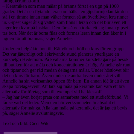
färdig keramikform.
– Keramiken som man målar på bränns först i en ugn på 1060
grader. Det är en flytande lera som hälls i en gipsformjedan får den
stå i en timma innan man välter formen så att överbliven lera rinner
ur. Gipset suger åt sig vatten som finns i leran och det blir även ett
lager lera kvar på insidan. Den får stå och torka ett tag innan gipset
tas bort. När det är borta filas och formas leran innan den åker in i
ugnen för att brännas., säger Annelie.
Under en helg åkte hon till Rättvik och höll en kurs för en grupp.
Det var jätteroligt och i skrivande stund planeras ytterligare en
kurshelg i Hedemora. På kvällarna kommer kursdeltagare på besök
till butiken för att måla och koncentrationen är hög. Annelie går runt
och tipsar och ger råd medan deltagarna målar. Under höstlovet blir
det en kurs för barn. Även under de andra loven under året vill
Annelie ha sin verksamhet öppen för barn. En annan idé är att även
skapa företagsevent. Att lära sig måla på keramik kan vara ett bra
alternativ för företag som till exempel vill ha kick-off.
– Jag har även börjat prata om samarbeta med ett studieförbund. Vi
får se vart det leder. Men den här verksamheten är absolut ett
alternativ för många. Alla kan måla på keramik, det är jag ett bevis
på, säger Annelie avslutningsvis.
Text och bild: Cicci Wik