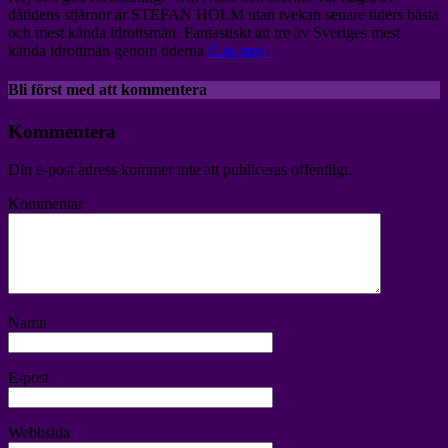
dåtidens stjärnor är STEFAN HOLM utan tvekan senare tiders bästa
och mest kända idrottsmän. Fantastiskt att tre av Sveriges mest
kända idrottmän genom tiderna
[Läs mer]
Bli först med att kommentera
Kommentera
Din e-post adress kommer inte att publiceras offentligt.
Kommentar
Namn
E-post
Webbsida