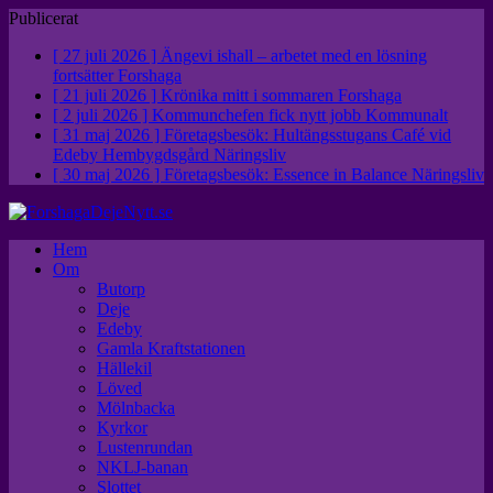
Publicerat
[ 27 juli 2026 ]
Ängevi ishall – arbetet med en lösning
fortsätter
Forshaga
[ 21 juli 2026 ]
Krönika mitt i sommaren
Forshaga
[ 2 juli 2026 ]
Kommunchefen fick nytt jobb
Kommunalt
[ 31 maj 2026 ]
Företagsbesök: Hultängsstugans Café vid
Edeby Hembygdsgård
Näringsliv
[ 30 maj 2026 ]
Företagsbesök: Essence in Balance
Näringsliv
Hem
Om
Butorp
Deje
Edeby
Gamla Kraftstationen
Hällekil
Löved
Mölnbacka
Kyrkor
Lustenrundan
NKLJ-banan
Slottet