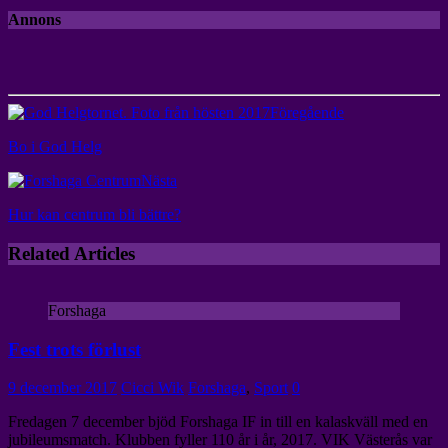
Annons
Föregående
Bo i God Helg
Nästa
Hur kan centrum bli bättre?
Related Articles
Forshaga
Fest trots förlust
9 december 2017
Cicci Wik
Forshaga
,
Sport
0
Fredagen 7 december bjöd Forshaga IF in till en kalaskväll med en
jubileumsmatch. Klubben fyller 110 år i år, 2017. VIK Västerås var