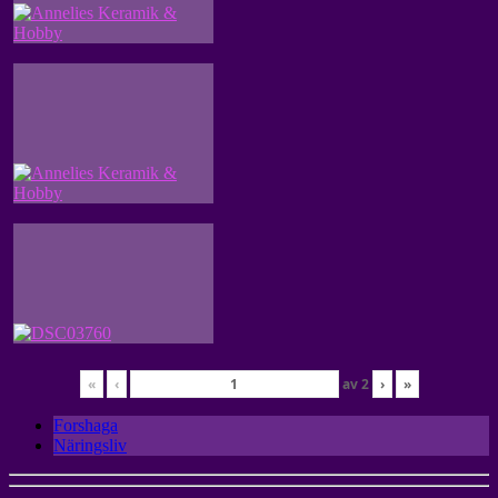
«
‹
av
2
›
»
Forshaga
Näringsliv