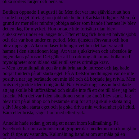
olika sorters färger och penslar.
Butiken öppnade 1 augusti i år. Men det var inte självklart att hon
skulle ha eget företag hon jobbade heltid i Karlstad tidigare. Men på
grund av mer eller mindre jobbiga saker som hände i hennes liv blev
det en dag för mycket. Hon orkade inte fortsätta utan blev
sjukskriven under en längre tid. Efter ett tag fick hon ett halvtidsjobb
och där var hon under en period. Men tjänsten försvann och hon
blev uppsagd. Alla som läser tidningar vet hur det kan vara att
hamna i den situationen idag. Att vara sjukskriven och arbetslös är
ingen dans på rosor. Det gäller att ha ork nog att kunna bolla med
myndigheter som ibland ställer till synes orimliga krav.
– Men keramikmålningen är mitt brinnande intresse och jag hade
börjat fundera på att starta eget. På Arbetsförmedlningen var de inte
positiva när jag berättade om min idé och då började jag tvivla. Men
trots det grodde idén i mig ändå. När Försäkringskassan beslutade
att jag skulle bli utförsäkrad och skulle inte få ett öre till blev jag helt
knäckt. Men det var i den situationen som jag ändå blev stark. Jag
blev trött på alltihop och bestämde mig för att jag skulle sköta mig
själv! Jag ska starta eget och jag ska driva min verksamhet på heltid.
Bära eller brista, säger hon med eftertryck.
Annelie hade redan gjort sig ett namn inom kallmålning. På
Facebook har hon administrerat grupper där medlemmarna kan gå in
och få tips av varandra. Kallmålning handlar om att måla på en