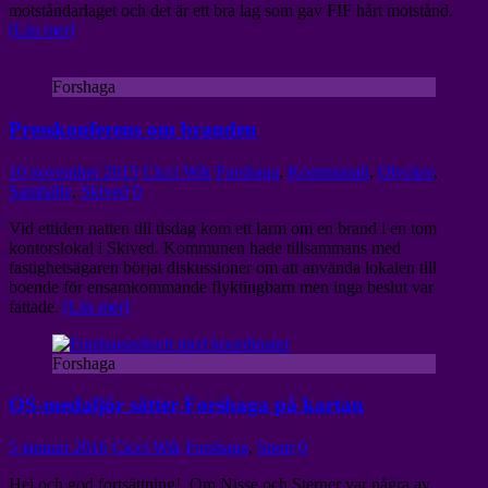
motståndarlaget och det är ett bra lag som gav FIF hårt motstånd.
[Läs mer]
Forshaga
Presskonferens om branden
10 november 2015
Cicci Wik
Forshaga
,
Kommunalt
,
Olyckor
,
Samhälle
,
Skived
0
Vid ettiden natten till tisdag kom ett larm om en brand i en tom
kontorslokal i Skived. Kommunen hade tillsammans med
fastighetsägaren börjat diskussioner om att använda lokalen till
boende för ensamkommande flyktingbarn men inga beslut var
fattade.
[Läs mer]
Forshaga
OS-medaljör sätter Forshaga på kartan
5 januari 2016
Cicci Wik
Forshaga
,
Sport
0
Hej och god fortsättning! Om Nisse och Sterner var några av