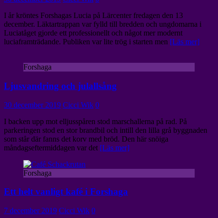
I år kröntes Forshagas Lucia på Lärcenter fredagen den 13
december. Läktartrappan var fylld till bredden och ungdomarna i
Luciatåget gjorde ett professionellt och något mer modernt
luciaframträdande. Publiken var lite trög i starten men
[Läs mer]
Forshaga
Ljusvandring och julallsång
30 december 2019
Cicci Wik
0
I backen upp mot elljusspåren stod marschallerna på rad. På
parkeringen stod en stor brandbil och intill den lilla grå byggnaden
som står där fanns det korv med bröd. Den här snöiga
måndagseftermiddagen var det
[Läs mer]
Forshaga
Ett helt vanligt kafé i Forshaga
7 december 2019
Cicci Wik
0