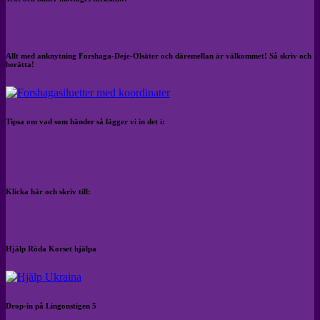
Allt med anknytning Forshaga-Deje-Olsäter och däremellan är välkommet! Så skriv och
berätta!
Tipsa om vad som händer så lägger vi in det i:
Klicka här och skriv till:
Hjälp Röda Korset hjälpa
Drop-in på Lingonstigen 5