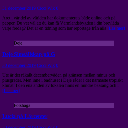
31 december 2019
Cicci Wik
0
Året i vår del av världen har dokumenterats både online och på
papper. Du vet väl att du kan få Värmlandsbygden i din brevlåda
varje fredag? Det är en tidning som har reportage från alla
[Läs mer]
Deje
Deje Simsällskap på G
30 december 2019
Cicci Wik
0
Ute är det råkallt decemberväder, på gränsen mellan minus och
plusgrader. Men inne i badhuset i Deje råder i det närmaste tropiskt
klimat. I den ena änden av lokalen finns en mindre bassäng och i
[Läs mer]
Forshaga
Lucia på Lärcenter
30 december 2019
Cicci Wik
0