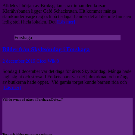
Alldeles i början av Bruksgatan strax innan den korsar
Klarälvsbanan ligger Café Schackrutan. Hit kommer många
stamkunder varje dag och på tisdagar händer det att det inte finns en
ledig stol i hela lokalen. Det
[Läs mer]
Forshaga
Bilder från Skyltsöndag i Forshaga
2 december 2019
Cicci Wik
0
Söndag 1 december var det dags för årets Skyltsöndag. Många hade
tagit sig ut och strosa. I Folkets park var det julmarknad och många
av butikerna hade öppet. Vid gamla torget kunde barnen rida och
[Läs mer]
Vill du synas på nätet i Forshaga/Deje…?
Text och bilder mottages tacksamt!