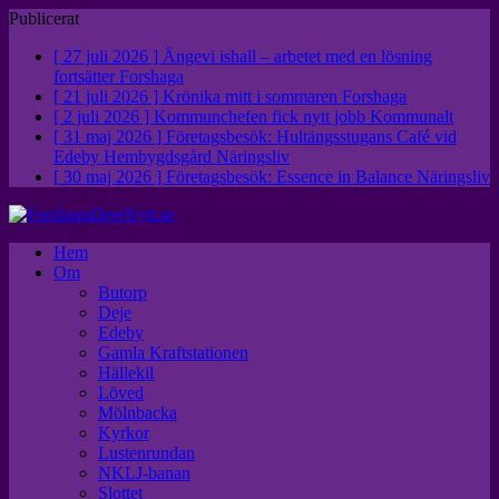
Publicerat
[ 27 juli 2026 ]
Ängevi ishall – arbetet med en lösning
fortsätter
Forshaga
[ 21 juli 2026 ]
Krönika mitt i sommaren
Forshaga
[ 2 juli 2026 ]
Kommunchefen fick nytt jobb
Kommunalt
[ 31 maj 2026 ]
Företagsbesök: Hultängsstugans Café vid
Edeby Hembygdsgård
Näringsliv
[ 30 maj 2026 ]
Företagsbesök: Essence in Balance
Näringsliv
Hem
Om
Butorp
Deje
Edeby
Gamla Kraftstationen
Hällekil
Löved
Mölnbacka
Kyrkor
Lustenrundan
NKLJ-banan
Slottet