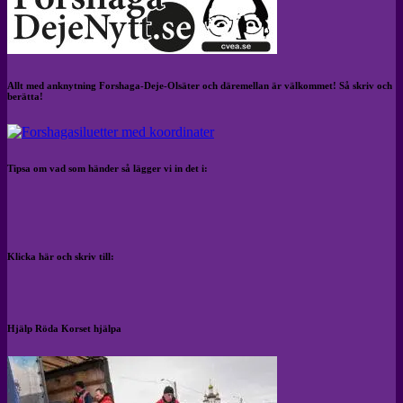
Allt med anknytning Forshaga-Deje-Olsäter och däremellan är välkommet! Så skriv och
berätta!
Tipsa om vad som händer så lägger vi in det i:
Klicka här och skriv till:
Hjälp Röda Korset hjälpa