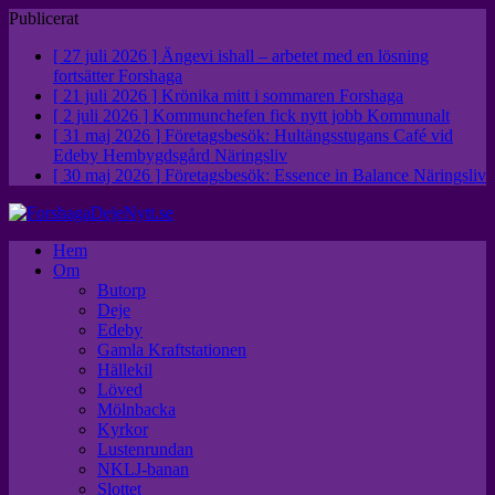
Publicerat
[ 27 juli 2026 ]
Ängevi ishall – arbetet med en lösning
fortsätter
Forshaga
[ 21 juli 2026 ]
Krönika mitt i sommaren
Forshaga
[ 2 juli 2026 ]
Kommunchefen fick nytt jobb
Kommunalt
[ 31 maj 2026 ]
Företagsbesök: Hultängsstugans Café vid
Edeby Hembygdsgård
Näringsliv
[ 30 maj 2026 ]
Företagsbesök: Essence in Balance
Näringsliv
Hem
Om
Butorp
Deje
Edeby
Gamla Kraftstationen
Hällekil
Löved
Mölnbacka
Kyrkor
Lustenrundan
NKLJ-banan
Slottet