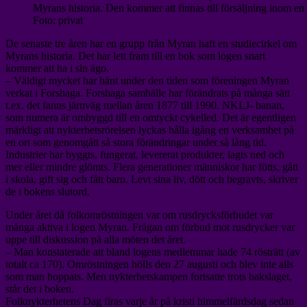
Myrans historia. Den kommer att finnas till försäljning inom en 
Foto: privat
De senaste tre åren har en grupp från Myran haft en studiecirkel om
Myrans historia. Det har lett fram till en bok som logen snart
kommer att ha i sin ägo.
– Väldigt mycket har hänt under den tiden som föreningen Myran
verkat i Forshaga. Forshaga samhälle har förändrats på många sätt
t.ex. det fanns järnväg mellan åren 1877 till 1990. NKLJ- banan,
som numera är ombyggd till en omtyckt cykelled. Det är egentligen
märkligt att nykterhetsrörelsen lyckas hålla igång en verksamhet på
en ort som genomgått så stora förändringar under så lång tid.
Industrier har byggts, fungerat, levererat produkter, lagts ned och
mer eller mindre glömts. Flera generationer människor har fötts, gått
i skola, gift sig och fått barn. Levt sina liv, dött och begravts, skriver
de i bokens slutord.
Under året då folkomröstningen var om rusdrycksförbudet var
många aktiva i logen Myran. Frågan om förbud mot rusdrycker var
uppe till diskussion på alla möten det året.
– Man konstaterade att bland logens medlemmar hade 74 rösträtt (av
totalt ca 170). Omröstningen hölls den 27 augusti och blev inte alls
som man hoppats. Men nykterhetskampen fortsatte trots bakslaget,
står det i boken.
Folknykterhetens Dag firas varje år på kristi himmelfärdsdag sedan