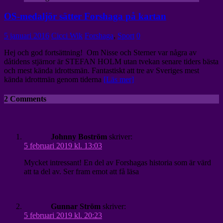
OS-medaljör sätter Forshaga på kartan
5 januari 2016
Cicci Wik
Forshaga
,
Sport
0
Hej och god fortsättning! Om Nisse och Sterner var några av
dåtidens stjärnor är STEFAN HOLM utan tvekan senare tiders bästa
och mest kända idrottsmän. Fantastiskt att tre av Sveriges mest
kända idrottmän genom tiderna
[Läs mer]
2 Comments
Johnny Boström
skriver:
5 februari 2019 kl. 13:03
Mycket intressant! En del av Forshagas historia som är värd
att ta del av. Ser fram emot att få läsa
Gunnar Ström
skriver:
5 februari 2019 kl. 20:23