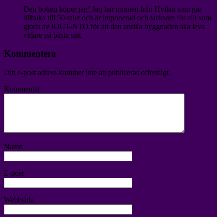
Den boken köper jag! Jag har minnen från Hvilan som går
tillbaka till 50-talet och är imponerad och tacksam för allt som
gjorts av IOGT-NTO för att den anrika byggnaden ska leva
vidare på bästa sätt.
Kommentera
Din e-post adress kommer inte att publiceras offentligt.
Kommentar
Namn
E-post
Webbsida