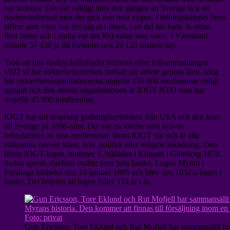
var kvinnor. Det var väldigt nära den gången att Sverige fick ett
rusdrycksförbud men det gick inte hela vägen. I tidningsklippet finns
siffror som visar hur det såg ut i länen, i en del län hade Ja-sidan
flest röster och i andra var det Nej-sidan som vann. I Värmland
röstade 57 430 ja till förbudet och 29 120 röstade nej.
Trots att inte rusdrycksförbudet infördes efter folkomröstningen
1922 så har nykterhetsrörelsen fortsatt sitt arbete genom åren. Idag
har nykterhetsorganisationerna ungefär 250 000 medlemmar enligt
uppgift och den största organisationen är IOGT-NTO som har
ungefär 45 000 medlemmar.
IOGT har sitt ursprung godtemplarrörelsen från USA och den kom
till Sverige på 1880-talet. Det var en rörelse som krävde
helnykterhet av sina medlemmar. Inom IOGT var och är alla
välkomna oavsett klass, kön, politisk eller religiös åskådning. Den
första IOGT-logen, nummer 1, bildades i Klippan i Göteborg 1879.
Sedan spreds rörelsen snabbt över hela landet. Logen Myran i
Forshaga bildades den 19 januari 1885 och blev den 1032:a logen i
landet. Det betyder att logen fyller 134 år i år.
Gun Ericsson, Tore Eklund och Rut Mofjell har sammansällt 