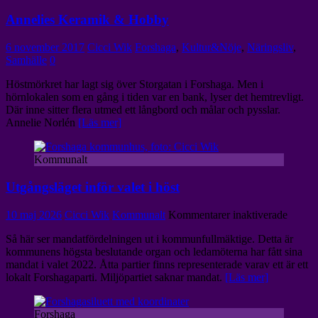
Annelies Keramik & Hobby
6 november 2017
Cicci Wik
Forshaga
,
Kultur&Nöje
,
Näringsliv
,
Samhälle
0
Höstmörkret har lagt sig över Storgatan i Forshaga. Men i
hörnlokalen som en gång i tiden var en bank, lyser det hemtrevligt.
Där inne sitter flera utmed ett långbord och målar och pysslar.
Annelie Norlén
[Läs mer]
Kommunalt
Utgångsläget inför valet i höst
för
10 maj 2026
Cicci Wik
Kommunalt
Kommentarer inaktiverade
Utgång
Så här ser mandatfördelningen ut i kommunfullmäktige. Detta är
inför
kommunens högsta beslutande organ och ledamöterna har fått sina
valet
mandat i valet 2022. Åtta partier finns representerade varav ett är ett
i
lokalt Forshagaparti. Miljöpartiet saknar mandat.
[Läs mer]
höst
Forshaga