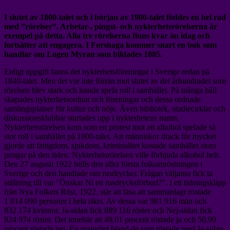
I slutet av 1800-talet och i början av 1900-talet föddes en hel rad
med ”rörelser”. Arbetar-, pingst- och nykterhetsrörelserna är
exempel på detta. Alla tre rörelserna finns kvar än idag och
fortsätter att engagera. I Forshaga kommer snart en bok som
handlar om Logen Myran som bildades 1885.
Enligt uppgift fanns det nykterhetsföreningar i Sverige redan på
1840-talet. Men det var inte förrän mot slutet av det århundradet som
rörelsen blev stark och kunde spela roll i samhället. På många håll
skapades nykterhetsordnar och föreningar och dessa ordnade
samlingsplatser för kultur och nöje. Även bibliotek, studiecirklar och
diskussionsklubbar startades upp i nykterhetens namn.
Nykterhetsrörelsen kom som en protest mot att alkohol spelade så
stor roll i samhället på 1800-talet. Att människor drack för mycket
gjorde att fattigdom, sjukdom, kriminalitet kostade samhället stora
pengar på den tiden. Nykterhetsrörelsen ville förbjuda alkohol helt.
Den 27 augusti 1922 hölls den allra första folkomröstningen i
Sverige och den handlade om rusdrycker. Frågan väljarna fick ta
ställning till var ”Önskar Ni ett rusdrycksförbud?”. I ett tidningsklipp
från Nya Folkets Röst, 1922, står att läsa att sammanlagt röstade
1 814 090 personer i hela riket. Av dessa var 981 916 män och
832 174 kvinnor. Ja-sidan fick 889 116 röster och Nej-sidan fick
924 974 röster. Det innebär att 49,01 procent röstade ja och 50,99
procent röstade nej. En majoritet bland de som röstade med Ja-sidan