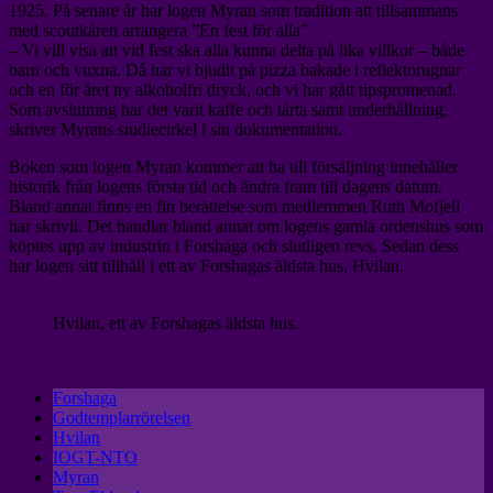
1925. På senare år har logen Myran som tradition att tillsammans
med scoutkåren arrangera ”En fest för alla”.
– Vi vill visa att vid fest ska alla kunna delta på lika villkor – både
barn och vuxna. Då har vi bjudit på pizza bakade i reflektorugnar
och en för året ny alkoholfri dryck, och vi har gått tipspromenad.
Som avslutning har det varit kaffe och tårta samt underhållning,
skriver Myrans studiecirkel i sin dokumentation.
Boken som logen Myran kommer att ha till försäljning innehåller
historik från logens första tid och ändra fram till dagens datum.
Bland annat finns en fin berättelse som medlemmen Ruth Mofjell
har skrivit. Det handlar bland annat om logens gamla ordenshus som
köptes upp av industrin i Forshaga och slutligen revs. Sedan dess
har logen sitt tillhåll i ett av Forshagas äldsta hus, Hvilan.
Hvilan, ett av Forshagas äldsta hus.
Forshaga
Godtemplarrörelsen
Hvilan
IOGT-NTO
Myran