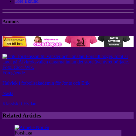
Tore Eklund
Annons
Föregående
Halvlek i fotbollsakademin för Jonte och Erik
Nästa
Klassiskt i Hvilan
Related Articles
Forshaga