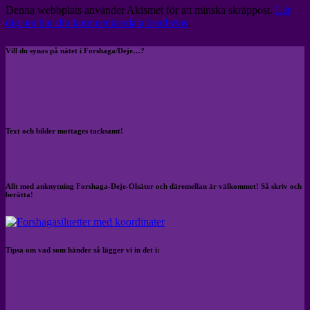
Denna webbplats använder Akismet för att minska skräppost.
Lär
dig om hur din kommentarsdata bearbetas
.
Vill du synas på nätet i Forshaga/Deje…?
Text och bilder mottages tacksamt!
Allt med anknytning Forshaga-Deje-Olsäter och däremellan är välkommet! Så skriv och
berätta!
Tipsa om vad som händer så lägger vi in det i: