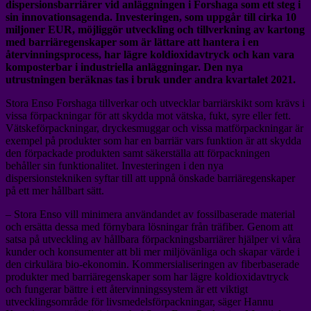
dispersionsbarriärer vid anläggningen i Forshaga som ett steg i
sin innovationsagenda. Investeringen, som uppgår till cirka 10
miljoner EUR, möjliggör utveckling och tillverkning av kartong
med barriäregenskaper som är lättare att hantera i en
återvinningsprocess, har lägre koldioxidavtryck och kan vara
komposterbar i industriella anläggningar. Den nya
utrustningen beräknas tas i bruk under andra kvartalet 2021.
Stora Enso Forshaga tillverkar och utvecklar barriärskikt som krävs i
vissa förpackningar för att skydda mot vätska, fukt, syre eller fett.
Vätskeförpackningar, dryckesmuggar och vissa matförpackningar är
exempel på produkter som har en barriär vars funktion är att skydda
den förpackade produkten samt säkerställa att förpackningen
behåller sin funktionalitet. Investeringen i den nya
dispersionstekniken syftar till att uppnå önskade barriäregenskaper
på ett mer hållbart sätt.
– Stora Enso vill minimera användandet av fossilbaserade material
och ersätta dessa med förnybara lösningar från träfiber. Genom att
satsa på utveckling av hållbara förpackningsbarriärer hjälper vi våra
kunder och konsumenter att bli mer miljövänliga och skapar värde i
den cirkulära bio-ekonomin. Kommersialiseringen av fiberbaserade
produkter med barriäregenskaper som har lägre koldioxidavtryck
och fungerar bättre i ett återvinningssystem är ett viktigt
utvecklingsområde för livsmedelsförpackningar, säger Hannu