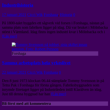
Industrihistoria
17 januari 2021
Cicci Wik
Forshaga
,
Historia
0
På 1800-talet byggdes ett sågverk vid forsen i Forshaga, nästan på
samma plats som fabriken ligger på idag. Då var bruket i Mölnbacka
störst i Värmland. Idag finns ingen industri kvar i Mölnbacka och i
[Läs mer]
Forshaga
Samma arbetsplats hela yrkeslivet
22 januari 2021
Cicci Wik
Forshaga
0
Den 8 juni 1973 klockan 06.44 stämplade Tommy Svensson in på
Tetra Pak i Forshaga för första gången. Fabriksbyggnaden som
inrymde företaget ligger på Industrileden intill Klarälven än idag.
Just till denna byggnad har han
[Läs mer]
Bli först med att kommentera