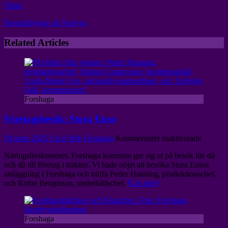
Nästa
Bostadsbygge på Åsmyra
Related Articles
Forshaga
Företagsbesök: Stora Enso
för
29 mars 2025
Cicci Wik
Forshaga
Kommentarer inaktiverade
Företag
Näringslivskontoret, Forshaga kommun ger sig ut på besök lite då
Stora
och då till företag i trakten. Vi hade nöjet att besöka Stora Ensos
Enso
anläggning i Forshaga och träffa Peder Hanning, produktionschef,
och Roine Bengtsson, underhållschef.
[Läs mer]
Forshaga