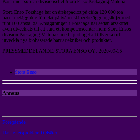
Kasurinen som är divisionschef Stora Enso Packaging Materials.
Stora Enso Forshaga har en årskapacitet på cirka 120 000 ton
barriärbeläggning fördelat på två maskiner/beläggningslinjer med
runt 100 anställda. Anläggningen i Forshaga har sedan årsskiftet
även utvecklats till att vara ett kompetenscenter inom Stora Ensos
division Packaging Materials med uppdraget att tillverka och
utveckla nya biobaserade barriärtekniker och produkter.
PRESSMEDDELANDE, STORA ENSO OYJ 2020-09-15
Stora Enso
Annons
Föregående
Hastighetsproblem i Olsäter