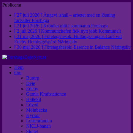
Publicerat
[ 27 juli 2026 ]
Ängevi ishall – arbetet med en lösning
fortsätter
Forshaga
[ 21 juli 2026 ]
Krönika mitt i sommaren
Forshaga
[ 2 juli 2026 ]
Kommunchefen fick nytt jobb
Kommunalt
[ 31 maj 2026 ]
Företagsbesök: Hultängsstugans Café vid
Edeby Hembygdsgård
Näringsliv
[ 30 maj 2026 ]
Företagsbesök: Essence in Balance
Näringsliv
Hem
Om
Butorp
Deje
Edeby
Gamla Kraftstationen
Hällekil
Löved
Mölnbacka
Kyrkor
Lustenrundan
NKLJ-banan
Slottet