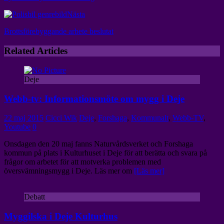
Nästa
Brottsförebyggande arbete beslutat
Related Articles
Deje
Webb-tv: Informationsmöte om mygg i Deje
22 maj 2015
Cicci Wik
Deje
,
Forshaga
,
Kommunalt
,
Webb-TV
,
Youtube
0
Onsdagen den 20 maj fanns Naturvårdsverket och Forshaga
kommun på plats i Kulturhuset i Deje för att berätta och svara på
frågor om arbetet för att motverka problemen med
översvämningsmygg i Deje. Läs mer om
[Läs mer]
Debatt
Myggilska i Deje Kulturhus