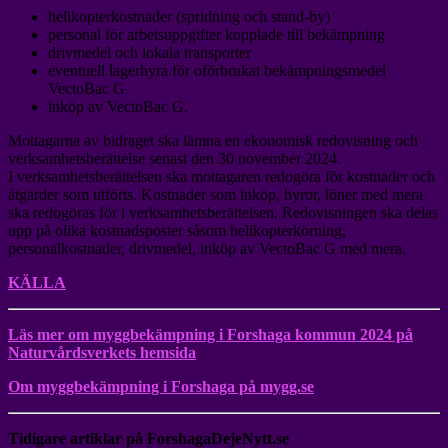
helikopterkostnader (spridning och stand-by)
personal för arbetsuppgifter kopplade till bekämpning
drivmedel och lokala transporter
eventuell lagerhyra för oförbrukat bekämpningsmedel
VectoBac G
inköp av VectoBac G.
Mottagarna av bidraget ska lämna en ekonomisk redovisning och
verksamhetsberättelse senast den 30 november 2024.
I verksamhetsberättelsen ska mottagaren redogöra för kostnader och
åtgärder som utförts. Kostnader som inköp, hyror, löner med mera
ska redogöras för i verksamhetsberättelsen. Redovisningen ska delas
upp på olika kostnadsposter såsom helikopterkörning,
personalkostnader, drivmedel, inköp av VectoBac G med mera.
KÄLLA
Läs mer om myggbekämpning i Forshaga kommun 2024 på
Naturvårdsverkets hemsida
Om myggbekämpning i Forshaga på mygg.se
Tidigare artiklar på ForshagaDejeNytt.se