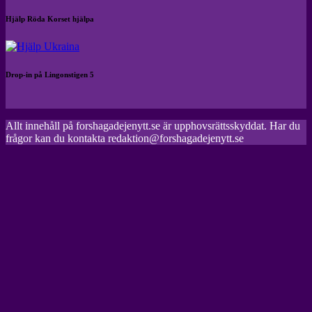
Hjälp Röda Korset hjälpa
Drop-in på Lingonstigen 5
Allt innehåll på forshagadejenytt.se är upphovsrättsskyddat. Har du
frågor kan du kontakta redaktion@forshagadejenytt.se