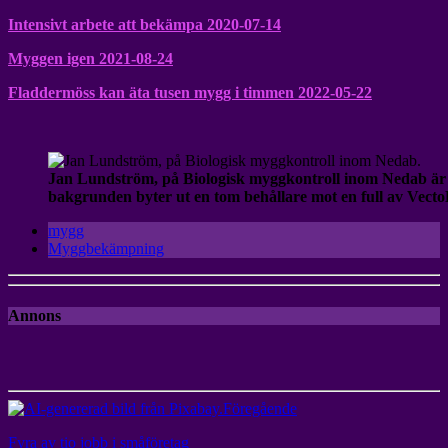
Intensivt arbete att bekämpa 2020-07-14
Myggen igen 2021-08-24
Fladdermöss kan äta tusen mygg i timmen 2022-05-22
Jan Lundström, på Biologisk myggkontroll inom Nedab är 
bakgrunden byter ut en tom behållare mot en full av Vecto
mygg
Myggbekämpning
Annons
Föregående
Fyra av tio jobb i småföretag