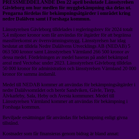
PRESSMEDDELANDE Den 22 april beslutade Länsstyrelsen
Gävleborg om hur medlen för myggbekämpning ska delas ut.
Pengarna fördelas för bekämpningsåtgärder i området kring
nedre Dalälven samt i Forshaga kommun.
Länsstyrelsen Gävleborg tilldelades i regleringsbrev för 2024 totalt
5,4 miljoner kronor som får användas för åtgärder för att begränsa
massförekomst av översvämningsmygg. Länsstyrelsen har idag
beslutat att tilldela Nedre Dalälvens Utvecklings AB (NEDAB) 5
063 500 kronor samt Länsstyrelsen Värmland 266 500 kronor av
dessa medel. Fördelningen av medel baseras på andel bekämpad
areal med Vectobac under 2023. Länsstyrelsen Gävleborg tilldelas
50 000 kronor för administration och länsstyrelsen Värmland 20 000
kronor för samma ändamål.
Medel till NEDAB kommer att användas för bekämpningsåtgärder i
nedre Dalälvsområdet och berör Sandviken, Gävle, Tierp,
Älvkarleby, Sala, Heby och Avesta kommuner. Medel till
Länsstyrelsen Värmland kommer att användas för bekämpning i
Forshaga kommun.
Beviljade ersättningar får användas för bekämpning enligt givna
tillstånd.
Kostnader som får finansieras genom bidrag är bland annat: