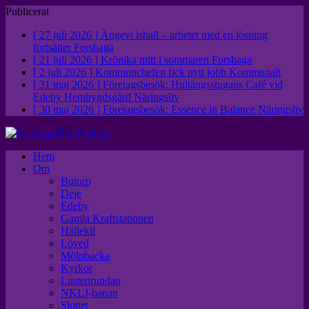
Publicerat
[ 27 juli 2026 ]
Ängevi ishall – arbetet med en lösning
fortsätter
Forshaga
[ 21 juli 2026 ]
Krönika mitt i sommaren
Forshaga
[ 2 juli 2026 ]
Kommunchefen fick nytt jobb
Kommunalt
[ 31 maj 2026 ]
Företagsbesök: Hultängsstugans Café vid
Edeby Hembygdsgård
Näringsliv
[ 30 maj 2026 ]
Företagsbesök: Essence in Balance
Näringsliv
Hem
Om
Butorp
Deje
Edeby
Gamla Kraftstationen
Hällekil
Löved
Mölnbacka
Kyrkor
Lustenrundan
NKLJ-banan
Slottet