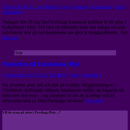
30 maj 2018
Cicci Wik
Debatt
,
Deje
,
Forshaga
,
Kommunalt
,
Natur
,
Samhälle
0
Tisdagen den 29 maj bjöd Forshaga kommuns politiker in till möte i
Kulturhuset i Deje. Det blev ett välbesökt möte och många var arga
och krävde svar på vad kommunen ska göra åt myggproblemet. Det
[Läs mer]
Deje
Pontonbro till Pannkakan i Deje
13 september 2016
Cicci Wik
Deje
,
Natur
,
Samhälle
0
Nu avverkas gran, tall och lärk på Lustnäs. Myggföreningen i
Värmlands ordförande Mikaela Mathiasson ställde sig frågande till
detta men fick svar. – Jag påminner er om att ni jobbar och är
förtroendevalda av Deje/Forshagas invånare!
[Läs mer]
Vill du synas på nätet i Forshaga/Deje…?