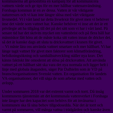
kommunerna att genomföra en kampanj för att kommunicera
vattnets värde och ge tips för en mer hållbar vattenanvändning.
Forshaga kommun är en av dessa. Vatten är vår viktigaste
naturresurs och vi kan inte längre slösa med vårt viktigaste
livsmedel. Vi i vårt land tar detta livselexir för givet men vi behöver
inse det värde som vattnet har. Kanske behöver vi inse att det är ett
privilegie att ha tillgång till det på det sätt som vi har i vårt land. På
senare tid har det skrivits mycket om vattenbrist och på flera håll har
människor fått höra att de måste koka sitt vatten innan de dricker det,
så det är kanske dags att sluta ta dricksvattnet i kranen för givet.
– Vi måste lära oss använda vattnet smartare och mer hållbart. Vi har
länge tagit vattnet för givet men faktorer som klimatförändring,
befolkningsökning och samhällsutveckling ställer nya krav. Det
känns faktiskt lite omodernt att slösa på dricksvatten. Att använda
vattnet på ett hållbart sätt ska vara det nya normala och ligger helt i
linje med globala åtaganden, säger Pär Dalhielm som är VD på
branschorganisationen Svenskt vatten. En organisation för landets
VA-organisationer, det vill säga de som arbetar med vatten och
avlopp.
Under sommaren 2018 var det extremt varmt och torrt. Då insåg
kommunens tjänstemän att det kommunala vattenverket i Forshaga
inte längre har den kapacitet som behövs för att invånarna i
kommunen ska få sina behov tillgodosedda. När det är torrt och
varmt på sommaren, vill många vattna i trädgården och kanske även