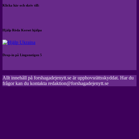
Klicka här och skriv till:
Hjälp Röda Korset hjälpa
Drop-in på Lingonstigen 5
Allt innehåll på forshagadejenytt.se är upphovsrättsskyddat. Har du
frågor kan du kontakta redaktion@forshagadejenytt.se