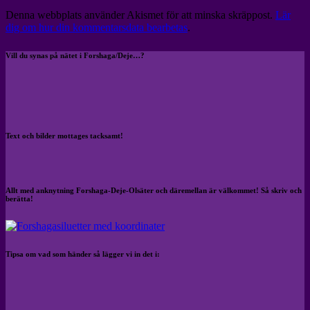
Denna webbplats använder Akismet för att minska skräppost.
Lär
dig om hur din kommentarsdata bearbetas
.
Vill du synas på nätet i Forshaga/Deje…?
Text och bilder mottages tacksamt!
Allt med anknytning Forshaga-Deje-Olsäter och däremellan är välkommet! Så skriv och
berätta!
Tipsa om vad som händer så lägger vi in det i: