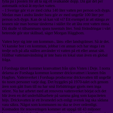
fylla på i poolen för att ta sig ett svalkande dopp. Då går det per
automatik också åt mycket vatten.
– I Sverige gör vi av med cirka 140 liter vatten per person och dygn.
Medan man i andra länder bara gör av med ungefär 100 liter per
person och dygn. Kan de så kan väl vi? Ett exempel är att stänga av
kranen när man borstar tänderna i stället för att låta rent vatten rinna.
Då skulle vi tillsammans spara tusentals liter. Små förändringar i vårt
beteende gör stor skillnad, säger Morgan Häggbom.
Vatten bryr sig inte om kommun-, läns- eller landsgränser. Så är det.
Vi kanske bor i en kommun, jobbar i en annan och har stuga i en
tredje och på alla ställen använder vi vatten på ett eller annat sätt.
Hållbar vattenanvändning är inte bara en lokal utan även en global
fråga.
I Forshaga tätort kommer kranvattnet från sjön Visten i Deje. I norra
delarna av Forshaga kommun kommer dricksvattnet i kranen från
Hagfors. Vattenverket i Forshaga producerar dricksvatten till ungefär
tio tusen personer varje dag. Det byggdes på 1970-talet och genom
åren som gått fram till nu har små förbättringar gjorts men inga
större. Nu har arbetet med att renovera vattenverket börjat och det
blir även en del underhållsarbete på samma gång som kapaciteten
höjs. Dricksvatten är ett livsmedel och enligt svensk lag ska sådana
vara säkra. Något som kommunen nu ska se över ordentligt.
Kostnaden för renoveringen kommer att uppgå till 43 miljoner