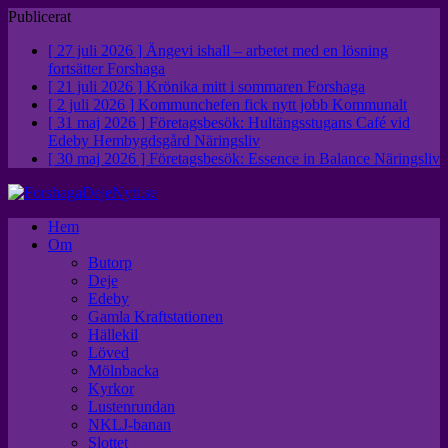
Publicerat
[ 27 juli 2026 ]
Ängevi ishall – arbetet med en lösning
fortsätter
Forshaga
[ 21 juli 2026 ]
Krönika mitt i sommaren
Forshaga
[ 2 juli 2026 ]
Kommunchefen fick nytt jobb
Kommunalt
[ 31 maj 2026 ]
Företagsbesök: Hultängsstugans Café vid
Edeby Hembygdsgård
Näringsliv
[ 30 maj 2026 ]
Företagsbesök: Essence in Balance
Näringsliv
Hem
Om
Butorp
Deje
Edeby
Gamla Kraftstationen
Hällekil
Löved
Mölnbacka
Kyrkor
Lustenrundan
NKLJ-banan
Slottet