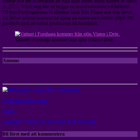
kronor och det är beräknat att vara klart under andra hälften av nästa
år, 2022. Nästa steg blir att bygga en reservvattentäkt i Klarälven.
Då kan Forshagaborna få råvatten både från Visten och från älven.
En del av arbetet kommer att göras på natten men annars pågår det
parallellt med att vatten produceras till hushållen.
Vattnet i Forshaga kommer från sjön Visten i Deje.
Annons
Föregående
Gatuloppis blev poppis
Nästa
Vandrade i Norge och kom hem med ett företag
Bli först med att kommentera