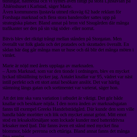
tidningar, nätmedia och vi syntes även flitigt på stora Ljustavlan på
Åhlénshuset i Karlstad, säger Marie.
Även kommunens ljustavla utmed riksväg 62 hade reklam för
Forshaga marknad och flera stora banderoller sattes upp på
strategiska platser. Bland annat på bron vid Sisugården där många
trafikanter ser den på sin väg söder- eller norrut.
Bitvis blev det riktigt trångt mellan stånden på Storgatan. Men
överallt var folk glada och det pratades och skrattades överallt. En
sådan här dag går många man ur huse och då blir det många möten i
vimlet.
Marie är nöjd med årets upplaga av marknaden.
– Årets Marknad, som var den tionde i ordningen, blev en mycket
lyckad tillställning tycker jag. Antalet knallar var 95, vädret var näst
intill perfekt och ett stort antal besökare anslöt. Det var härlig
stämning längs gatan och sortimentet var varierat, säger hon.
Att det inte ska vara variation i utbudet är viktigt. Det gör både
knallar och besökare nöjda. I den norra änden av marknadsgatan
fanns till exempel Greeks Handelsträdgård. Där kunde den som ville
handla både morötter och lök och mycket annat grönt. Mitt emot
stod en leksaksförsäljare som lockade kunder med batteridrivna
leksaker med ljud. Där fanns även ett stånd med mycket fina
blommor, både perenna och ettåriga. Bland annat fanns det många
fina amplar.