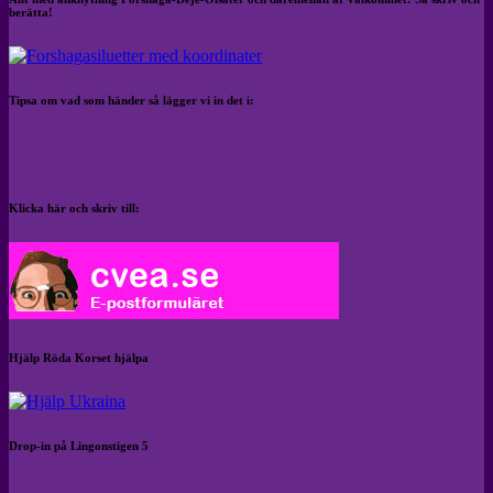
berätta!
Tipsa om vad som händer så lägger vi in det i:
Klicka här och skriv till:
Hjälp Röda Korset hjälpa
Drop-in på Lingonstigen 5