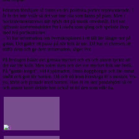
Förutom försäljare så fanns en del politiska partier representerade. I
år är det inte valår så det var inte alla som fanns på plats. Men i
Socialdemokraternas tält bjöds det på musik emellanåt. Det var
självaste kommunalrådet Per Lawén som sjöng och spelade ihop
med två partikamrater.
– Vi har information om översiktsplanen i ett tält lite längre ner på
gatan. Det gäller att passa på när folk är ute. Då har vi chansen att
träffa dem och ge dem information, säger Per.
På fredagen blåste det ganska mycket och en och annan tyckte att
det var lite kallt. Men solen sken och det var mycket folk ute ändå.
På ”gamla torget”, vid Esplanaden, fanns hoppborgar och lite annat
smått och gott för barnen. Då och då kom Forshaga IF:s maskot, Yo-
yo, förbi och pratade med barnen. Han är en stor pandabjörn så en
och annan kram delade han också ut till den som ville ha.