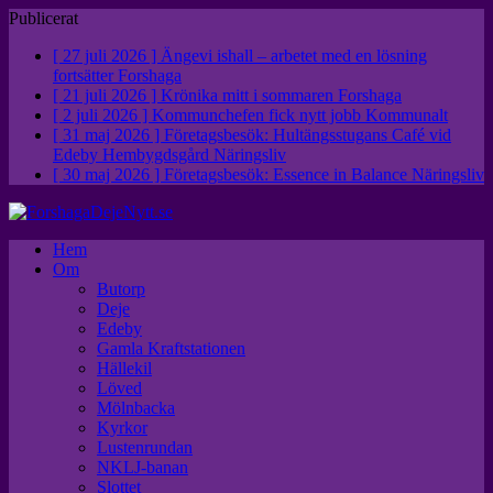
Publicerat
[ 27 juli 2026 ]
Ängevi ishall – arbetet med en lösning
fortsätter
Forshaga
[ 21 juli 2026 ]
Krönika mitt i sommaren
Forshaga
[ 2 juli 2026 ]
Kommunchefen fick nytt jobb
Kommunalt
[ 31 maj 2026 ]
Företagsbesök: Hultängsstugans Café vid
Edeby Hembygdsgård
Näringsliv
[ 30 maj 2026 ]
Företagsbesök: Essence in Balance
Näringsliv
Hem
Om
Butorp
Deje
Edeby
Gamla Kraftstationen
Hällekil
Löved
Mölnbacka
Kyrkor
Lustenrundan
NKLJ-banan
Slottet