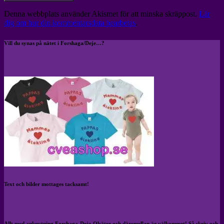
Denna webbplats använder Akismet för att minska skräppost.
Lär
dig om hur din kommentarsdata bearbetas
.
Vill du synas på nätet i Forshaga/Deje…?
Text och bilder mottages tacksamt!
Allt med anknytning Forshaga-Deje-Olsäter och däremellan är välkommet! Så skriv och