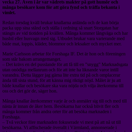
vecka 27. Även i år var vädrets makter på gott humör och
många besökare kom för att göra fynd och träffa bekanta i
vimlet.
Redan torsdag kväll brukar knallarna anlända och de kan börja
packa upp sina stånd och ställa i ordning så snart Storgatan har
stängts av vid tiotiden på kvällen. Många kommer långväga och har
husbil eller husvagn med sig. Utbudet brukar vara varierande med
både mat, loppis, kläder, blommor och leksaker och mycket mer.
Marie Carlsson arbetar för Forshaga IF. Det är hon och föreningen
som står bakom arrangemanget.
– Det krävs en del pusslande för att få till en ”snygg” Marknadsgata
utan onödiga mellanrum och för att inte ha liknande varor intill
varandra. Detta lägger jag gärna lite extra tid på och omplacerar
ända till sista stund, för att känna mig riktigt nöjd. Målet är ju att
både knallar och besökare ska vara nöjda och vilja återkomma till
oss och det gör de, säger hon.
Många knallar återkommer varje år och anmäler sig till och med till
nästa år innan de åker hem. Besökarna har också blivit fler och
många kommer från andra orter för att besöka marknaden i
Forshaga.
– Två veckor före marknaden fokuserade vi mest på att nå ut till
besökarna. Vi affischerade överallt i Värmland, annonserade i