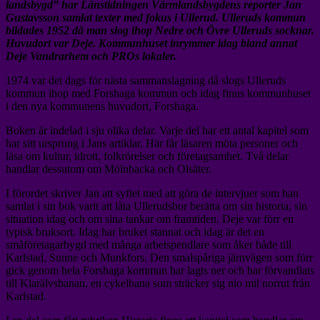
landsbygd” har Länstidningen Värmlandsbygdens reporter Jan
Gustavsson samlat texter med fokus i Ullerud. Ulleruds kommun
bildades 1952 då man slog ihop Nedre och Övre Ulleruds socknar.
Huvudort var Deje. Kommunhuset inrymmer idag bland annat
Deje Vandrarhem och PROs lokaler.
1974 var det dags för nästa sammanslagning då slogs Ulleruds
kommun ihop med Forshaga kommun och idag finns kommunhuset
i den nya kommunens huvudort, Forshaga.
Boken är indelad i sju olika delar. Varje del har ett antal kapitel som
har sitt ursprung i Jans artiklar. Här får läsaren möta personer och
läsa om kultur, idrott, folkrörelser och företagsamhet. Två delar
handlar dessutom om Mölnbacka och Olsäter.
I förordet skriver Jan att syftet med att göra de intervjuer som han
samlat i sin bok varit att låta Ullerudsbor berätta om sin historia, sin
situation idag och om sina tankar om framtiden. Deje var förr en
typisk bruksort. Idag har bruket stannat och idag är det en
småföretagarbygd med många arbetspendlare som åker både till
Karlstad, Sunne och Munkfors. Den smalspåriga järnvägen som förr
gick genom hela Forshaga kommun har lagts ner och har förvandlats
till Klarälvsbanan, en cykelbana som sträcker sig nio mil norrut från
Karlstad.