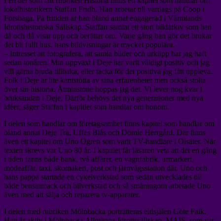
I en del som fått rubriken Historia finns ett kapitel som handlar om
lokalhistorikern Staffan Fridh. Han arbetar till vardags på Coop i
Forshaga. På fritiden är han bland annat engagerad i Värmlands
Idrottshistoriska Sällskap. Staffan samlat ett stort bildarkiv som han
då och då visar upp och berättar om. Varje gång han gör det brukar
det bli fullt hus, hans bildvisningar är mycket populära.
– Intresset att fotografera, att samla bilder och urklipp har jag haft
sedan tonåren. Min uppväxt i Deje har varit väldigt positiv och jag
vill gärna bjuda tillbaka, eller tacka för det positiva jag fått uppleva.
Folk i Deje är lite kantstötta av sina erfarenheter men också stolta
över sin historia. Åtminstone hoppas jag det. Vi lever nog kvar i
bruksandan i Deje. Därför behövs det nya generationer med nya
idéer, säger Staffan i kapitlet som handlar om honom.
I delen som handlar om företagsamhet finns kapitel som handlar om
bland annat Deje Trä, Uffes Blås och Dömle Herrgård. Där finns
även ett kapitel om Uno Ögren som varit TV-handlare i Olsäter. När
texten skrevs var Uno 80 år. I kapitlet får läsaren veta att det en gång
i tiden fanns både bank, två affärer, en vagnfabrik, urmarkeri,
modeaffär, taxi, skomakeri, post och järnvägsstation där. Uno och
hans pappa startade en cykelverkstad som sedan utvecklades till
både bensinmack och bilverkstad och så småningom arbetade Uno
även med att sälja och reparera tv-apparater.
I delen med rubriken Mölnbacka porträtteras eldsjälen Göte Falk.
Han är aktiv i Mölnbacka Allmänna Idrottssällskap, MAIS, som var