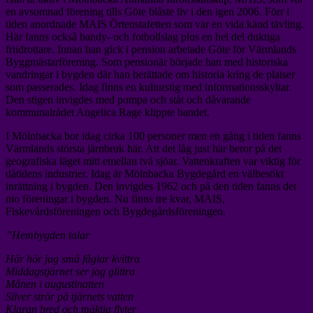
en avsomnad förening tills Göte blåste liv i den igen 2006. Förr i
tiden anordnade MAIS Örtenstafetten som var en vida känd tävling.
Här fanns också bandy- och fotbollslag plus en hel del duktiga
friidrottare. Innan han gick i pension arbetade Göte för Värmlands
Byggmästarförening. Som pensionär började han med historiska
vandringar i bygden där han berättade om historia kring de platser
som passerades. Idag finns en kulturstig med informationsskyltar.
Den stigen invigdes med pompa och ståt och dåvarande
kommunalrådet Angelica Rage klippte bandet.
I Mölnbacka bor idag cirka 100 personer men en gång i tiden fanns
Värmlands största järnbruk här. Att det låg just här beror på det
geografiska läget mitt emellan två sjöar. Vattenkraften var viktig för
dåtidens industrier. Idag är Mölnbacka Bygdegård en välbesökt
inrättning i bygden. Den invigdes 1962 och på den tiden fanns det
nio föreningar i bygden. Nu finns tre kvar, MAIS,
Fiskevårdsföreningen och Bygdegårdsföreningen.
”Hembygden talar
Här hör jag små fåglar kvittra
Middagstjärnet ser jag glittra
Månen i augustinatten
Silver strör på tjärnets vatten
Klaran bred och mäktig flyter