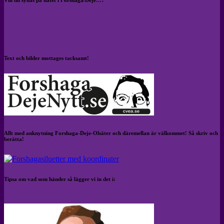
Vill du synas på nätet i Forshaga/Deje…?
Text och bilder mottages tacksamt!
Allt med anknytning Forshaga-Deje-Olsäter och däremellan är välkommet! Så skriv och
berätta!
Tipsa om vad som händer så lägger vi in det i: