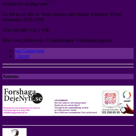
Dejeforsen kraftigt ryter”
En del ur en dikt av Dejes kanske mest kände författare Victor
Klarström 1876-1959.
Text och bild: Cicci Wik
(Har även publicerats i Länstidningen Värmlandsbygden)
Jan Gustavsson
Ullerud
Annons