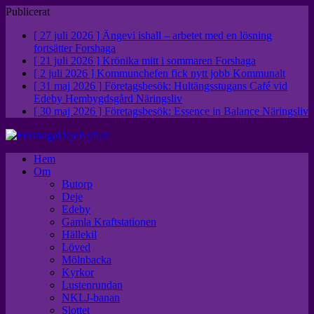
Publicerat
[ 27 juli 2026 ]
Ängevi ishall – arbetet med en lösning
fortsätter
Forshaga
[ 21 juli 2026 ]
Krönika mitt i sommaren
Forshaga
[ 2 juli 2026 ]
Kommunchefen fick nytt jobb
Kommunalt
[ 31 maj 2026 ]
Företagsbesök: Hultängsstugans Café vid
Edeby Hembygdsgård
Näringsliv
[ 30 maj 2026 ]
Företagsbesök: Essence in Balance
Näringsliv
Hem
Om
Butorp
Deje
Edeby
Gamla Kraftstationen
Hällekil
Löved
Mölnbacka
Kyrkor
Lustenrundan
NKLJ-banan
Slottet