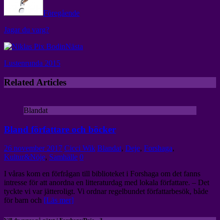
Föregående
Jagar du varg?
Nästa
Lustenrunda 2015
Related Articles
Blandat
Bland författare och böcker
26 november 2017
Cicci Wik
Blandat
,
Deje
,
Forshaga
,
Kultur&Nöje
,
Samhälle
0
I våras kom en förfrågan till biblioteket i Forshaga om det fanns
intresse för att anordna en litteraturdag med lokala författare. – Det
tyckte vi var jätteroligt. Vi ordnar regelbundet författarbesök, både
för barn och
[Läs mer]