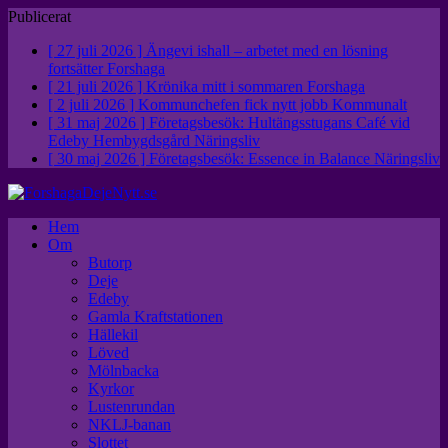
Publicerat
[ 27 juli 2026 ]
Ängevi ishall – arbetet med en lösning
fortsätter
Forshaga
[ 21 juli 2026 ]
Krönika mitt i sommaren
Forshaga
[ 2 juli 2026 ]
Kommunchefen fick nytt jobb
Kommunalt
[ 31 maj 2026 ]
Företagsbesök: Hultängsstugans Café vid
Edeby Hembygdsgård
Näringsliv
[ 30 maj 2026 ]
Företagsbesök: Essence in Balance
Näringsliv
Hem
Om
Butorp
Deje
Edeby
Gamla Kraftstationen
Hällekil
Löved
Mölnbacka
Kyrkor
Lustenrundan
NKLJ-banan
Slottet