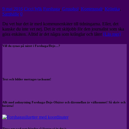
9 maj 2016
Cicci Wik
Forshaga
,
Grossbol
,
Kommunalt
,
Krönika
,
Samhälle
0
Du vet hur det är med kommunenkäter till tidningarna. Eller, det
kanske du inte vet nej. Det är ett skitjobb för den journalist som ska
göra enkäten. Alltid är det några som krånglar och låter
[Läs mer]
Vill du synas på nätet i Forshaga/Deje…?
Text och bilder mottages tacksamt!
Allt med anknytning Forshaga-Deje-Olsäter och däremellan är välkommet! Så skriv och
berätta!
Tipsa om vad som händer så lägger vi in det i: