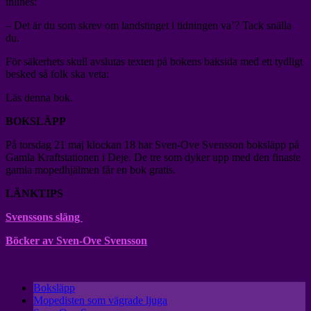
inlines:
– Det är du som skrev om landstinget i tidningen va’? Tack snälla
du.
För säkerhets skull avslutas texten på bokens baksida med ett tydligt
besked så folk ska veta:
Läs denna bok.
BOKSLÄPP
På torsdag 21 maj klockan 18 har Sven-Ove Svensson boksläpp på
Gamla Kraftstationen i Deje. De tre som dyker upp med den finaste
gamla mopedhjälmen får en bok gratis.
LÄNKTIPS
Svenssons släng
Böcker av Sven-Ove Svensson
Boksläpp
Mopedisten som vägrade ljuga