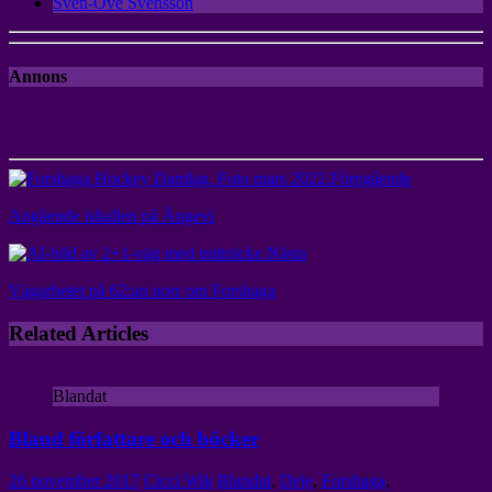
Sven-Ove Svensson
Annons
Föregående
Angående ishallen på Ängevi
Nästa
Vägarbetet på 62:an norr om Forshaga
Related Articles
Blandat
Bland författare och böcker
26 november 2017
Cicci Wik
Blandat
,
Deje
,
Forshaga
,