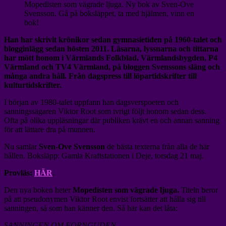
Mopedisten som vägrade ljuga. Ny bok av Sven-Ove
–
Svensson. Gå på boksläppet, ta med hjälmen, vinn en
ny
bok!
bok
Han har skrivit krönikor sedan gymnasietiden på 1960-talet och
blogginlägg sedan hösten 2011. Läsarna, lyssnarna och tittarna
har mött honom i Värmlands Folkblad, Värmlandsbygden, P4
Värmland och TV4 Värmland, på bloggen Svenssons släng och
många andra håll. Från dagspress till löpartidskrifter till
kulturtidskrifter.
I början av 1980-talet uppfann han dagsverspoeten och
sanningssägaren Viktor Root som ivrigt följt honom sedan dess.
Ofta på olika uppläsningar där publiken krävt en och annan sanning
för att lättare dra på munnen.
Nu samlar
Sven-Ove Svensson
de bästa texterna från alla de här
hållen. Boksläpp: Gamla Kraftstationen i Deje, torsdag 21 maj.
Provläs:
HÄR
.
Den nya boken heter
Mopedisten som vägrade ljuga.
Titeln beror
på att pseudonymen Viktor Root envist fortsätter att hålla sig till
sanningen, så som han känner den. Så här kan det låta:
SANNINGEN OM FORNGUDEN