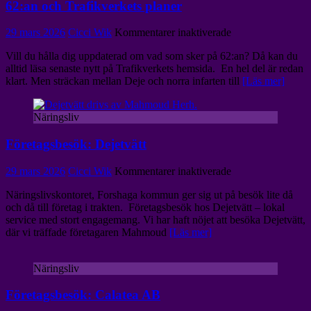
62:an och Trafikverkets planer
för
29 mars 2026
Cicci Wik
Kommentarer inaktiverade
62:an
Vill du hålla dig uppdaterad om vad som sker på 62:an? Då kan du
och
alltid läsa senaste nytt på Trafikverkets hemsida. En hel del är redan
Trafikverkets
klart. Men sträckan mellan Deje och norra infarten till
[Läs mer]
planer
Näringsliv
Företagsbesök: Dejetvätt
för
29 mars 2026
Cicci Wik
Kommentarer inaktiverade
Företagsbesök:
Näringslivskontoret, Forshaga kommun ger sig ut på besök lite då
Dejetvätt
och då till företag i trakten. Företagsbesök hos Dejetvätt – lokal
service med stort engagemang. Vi har haft nöjet att besöka Dejetvätt,
där vi träffade företagaren Mahmoud
[Läs mer]
Näringsliv
Företagsbesök: Calatea AB