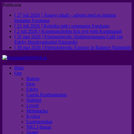
Publicerat
[ 27 juli 2026 ]
Ängevi ishall – arbetet med en lösning
fortsätter
Forshaga
[ 21 juli 2026 ]
Krönika mitt i sommaren
Forshaga
[ 2 juli 2026 ]
Kommunchefen fick nytt jobb
Kommunalt
[ 31 maj 2026 ]
Företagsbesök: Hultängsstugans Café vid
Edeby Hembygdsgård
Näringsliv
[ 30 maj 2026 ]
Företagsbesök: Essence in Balance
Näringsliv
Hem
Om
Butorp
Deje
Edeby
Gamla Kraftstationen
Hällekil
Löved
Mölnbacka
Kyrkor
Lustenrundan
NKLJ-banan
Slottet