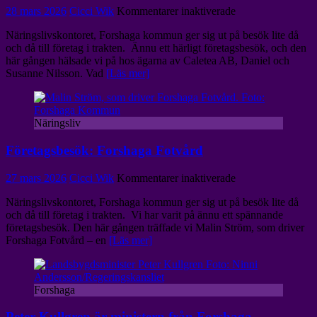
för
28 mars 2026
Cicci Wik
Kommentarer inaktiverade
Företagsbesök:
Näringslivskontoret, Forshaga kommun ger sig ut på besök lite då
Calatea
och då till företag i trakten. Ännu ett härligt företagsbesök, och den
AB
här gången hälsade vi på hos ägarna av Caletea AB, Daniel och
Susanne Nilsson. Vad
[Läs mer]
Näringsliv
Företagsbesök: Forshaga Fotvård
för
27 mars 2026
Cicci Wik
Kommentarer inaktiverade
Företagsbesök:
Näringslivskontoret, Forshaga kommun ger sig ut på besök lite då
Forshaga
och då till företag i trakten. Vi har varit på ännu ett spännande
Fotvård
företagsbesök. Den här gången träffade vi Malin Ström, som driver
Forshaga Fotvård – en
[Läs mer]
Forshaga
Peter Kullgren är ministern från Forshaga