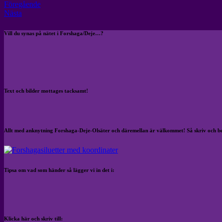
Föregående
Nästa
Vill du synas på nätet i Forshaga/Deje…?
Text och bilder mottages tacksamt!
Allt med anknytning Forshaga-Deje-Olsäter och däremellan är välkommet! Så skriv och b
Tipsa om vad som händer så lägger vi in det i:
Klicka här och skriv till: