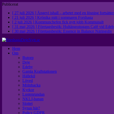
Publicerat
[ 27 juli 2026 ]
Ängevi ishall – arbetet med en lösning fortsätte
[ 21 juli 2026 ]
Krönika mitt i sommaren
Forshaga
[ 2 juli 2026 ]
Kommunchefen fick nytt jobb
Kommunalt
[ 31 maj 2026 ]
Företagsbesök: Hultängsstugans Café vid Ed
[ 30 maj 2026 ]
Företagsbesök: Essence in Balance
Näringsliv
Hem
Om
Butorp
Deje
Edeby
Gamla Kraftstationen
Hällekil
Löved
Mölnbacka
Kyrkor
Lustenrundan
NKLJ-banan
Slottet
Synas här?
Policy GDPR