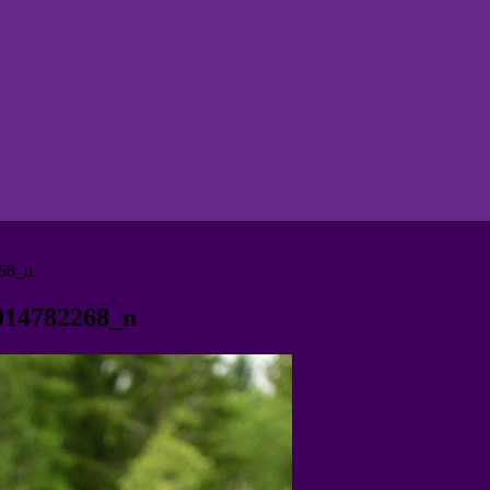
68_n
014782268_n