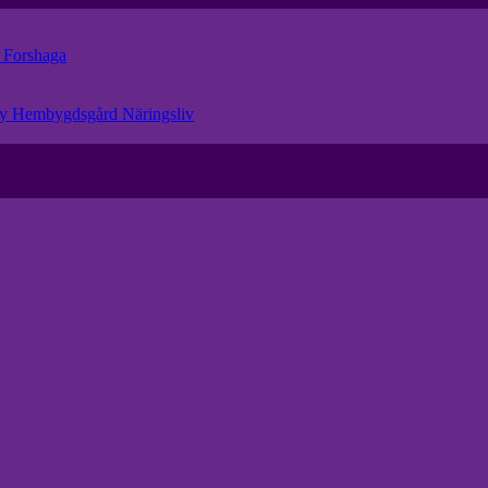
r
Forshaga
eby Hembygdsgård
Näringsliv