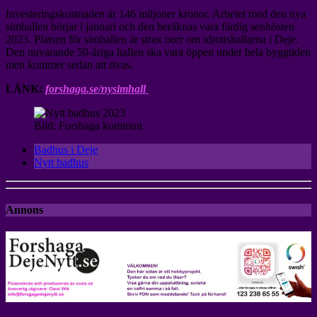
Investeringskostnaden är 146 miljoner kronor. Arbetet med den nya
simhallen börjar i januari och den beräknas vara färdig senhösten
2023. Platsen för simhallen är strax norr om idrottshallarna i Deje.
Den nuvarande 50-åriga hallen ska vara öppen under hela byggtiden
men kommer sedan att rivas.
LÄNK:
forshaga.se/nysimhall
Bild: Forshaga kommun
Badhus i Deje
Nytt badhus
Annons