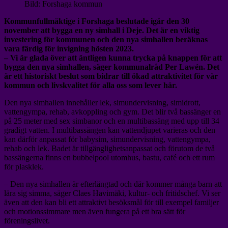
Bild: Forshaga kommun
Kommunfullmäktige i Forshaga beslutade igår den 30
november att bygga en ny simhall i Deje. Det är en viktig
investering för kommunen och den nya simhallen beräknas
vara färdig för invigning hösten 2023.
– Vi är glada över att äntligen kunna trycka på knappen för att
bygga den nya simhallen, säger kommunalråd Per Lawén. Det
är ett historiskt beslut som bidrar till ökad attraktivitet för vår
kommun och livskvalitet för alla oss som lever här.
Den nya simhallen innehåller lek, simundervisning, simidrott,
vattengympa, rehab, avkoppling och gym. Det blir två bassänger en
på 25 meter med sex simbanor och en multibassäng med upp till 34
gradigt vatten. I multibassängen kan vattendjupet varieras och den
kan därför anpassat för babysim, simundervisning, vattengympa,
rehab och lek. Badet är tillgänglighetsanpassat och förutom de två
bassängerna finns en bubbelpool utomhus, bastu, café och ett rum
för plasklek.
– Den nya simhallen är efterlängtad och där kommer många barn att
lära sig simma, säger Claes Havimäki, kultur- och fritidschef. Vi ser
även att den kan bli ett attraktivt besöksmål för till exempel familjer
och motionssimmare men även fungera på ett bra sätt för
föreningslivet.