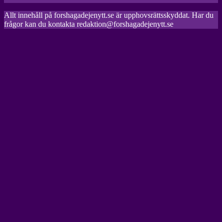
Allt innehåll på forshagadejenytt.se är upphovsrättsskyddat. Har du
frågor kan du kontakta redaktion@forshagadejenytt.se