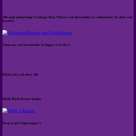
Allt med anknytning Forshaga-Deje-Olsäter och däremellan är välkommet! Så skriv och
berätta!
Tipsa om vad som händer så lägger vi in det i:
Klicka här och skriv till:
Hjälp Röda Korset hjälpa
Drop-in på Lingonstigen 5