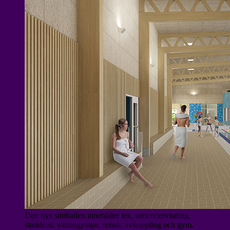
Den nya simhallen innehåller lek, simundervisning,
simidrott, vattengympa, rehab, avkoppling och gym.