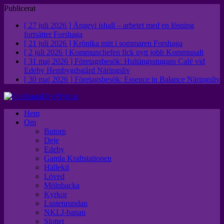
Publicerat
[ 27 juli 2026 ]
Ängevi ishall – arbetet med en lösning
fortsätter
Forshaga
[ 21 juli 2026 ]
Krönika mitt i sommaren
Forshaga
[ 2 juli 2026 ]
Kommunchefen fick nytt jobb
Kommunalt
[ 31 maj 2026 ]
Företagsbesök: Hultängsstugans Café vid
Edeby Hembygdsgård
Näringsliv
[ 30 maj 2026 ]
Företagsbesök: Essence in Balance
Näringsliv
Hem
Om
Butorp
Deje
Edeby
Gamla Kraftstationen
Hällekil
Löved
Mölnbacka
Kyrkor
Lustenrundan
NKLJ-banan
Slottet