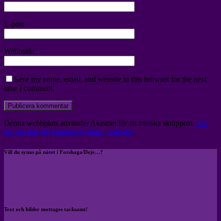
E-post
Webbsida
Save my name, email, and website in this browser for the next
time I comment.
Denna webbplats använder Akismet för att minska skräppost.
Lär
dig om hur din kommentarsdata bearbetas
.
Vill du synas på nätet i Forshaga/Deje…?
Text och bilder mottages tacksamt!