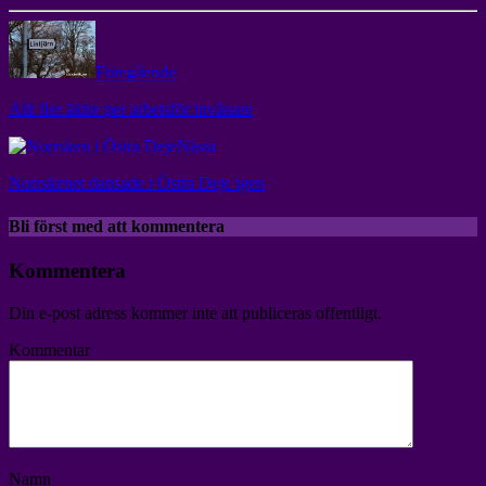
Föregående
Allt fler äldre per arbetsför invånare
Nästa
Norrskenet dansade i Östra Deje igen
Bli först med att kommentera
Kommentera
Din e-post adress kommer inte att publiceras offentligt.
Kommentar
Namn