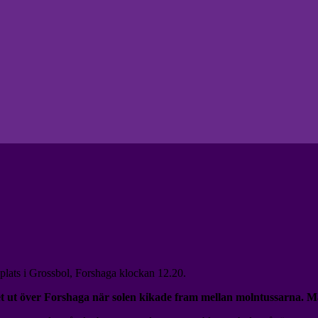
 plats i Grossbol, Forshaga klockan 12.20.
et ut över Forshaga när solen kikade fram mellan molntussarna. Mån