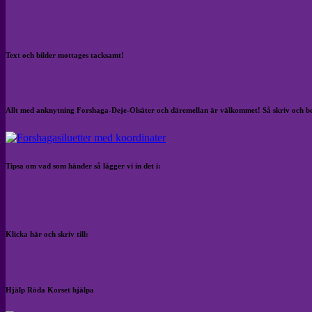
Text och bilder mottages tacksamt!
Allt med anknytning Forshaga-Deje-Olsäter och däremellan är välkommet! Så skriv och b
Tipsa om vad som händer så lägger vi in det i:
Klicka här och skriv till:
Hjälp Röda Korset hjälpa