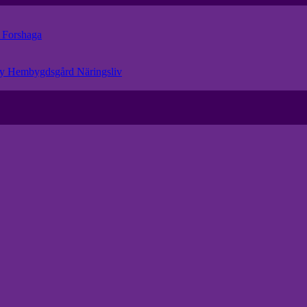
r
Forshaga
eby Hembygdsgård
Näringsliv