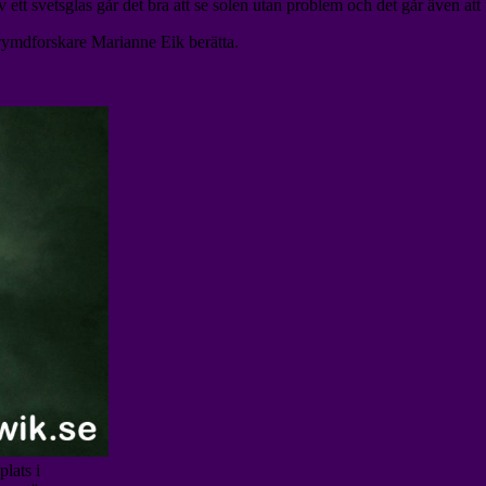
ett svetsglas går det bra att se solen utan problem och det går även att
 rymdforskare Marianne Eik berätta.
lats i