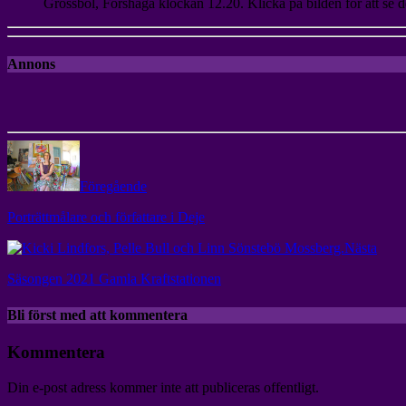
Grossbol, Forshaga klockan 12.20. Klicka på bilden för att se d
Annons
Föregående
Porträttmålare och författare i Deje
Nästa
Säsongen 2021 Gamla Kraftstationen
Bli först med att kommentera
Kommentera
Din e-post adress kommer inte att publiceras offentligt.