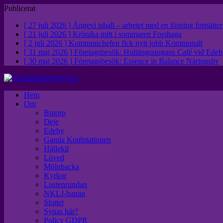
Publicerat
[ 27 juli 2026 ]
Ängevi ishall – arbetet med en lösning fortsätte
[ 21 juli 2026 ]
Krönika mitt i sommaren
Forshaga
[ 2 juli 2026 ]
Kommunchefen fick nytt jobb
Kommunalt
[ 31 maj 2026 ]
Företagsbesök: Hultängsstugans Café vid Ed
[ 30 maj 2026 ]
Företagsbesök: Essence in Balance
Näringsliv
Hem
Om
Butorp
Deje
Edeby
Gamla Kraftstationen
Hällekil
Löved
Mölnbacka
Kyrkor
Lustenrundan
NKLJ-banan
Slottet
Synas här?
Policy GDPR