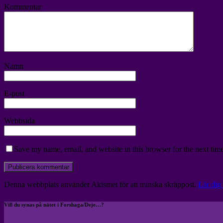
Kommentar
Namn
E-post
Webbsida
Save my name, email, and website in this browser for the next tim
Denna webbplats använder Akismet för att minska skräppost.
Lär dig
Vill du synas på nätet i Forshaga/Deje…?