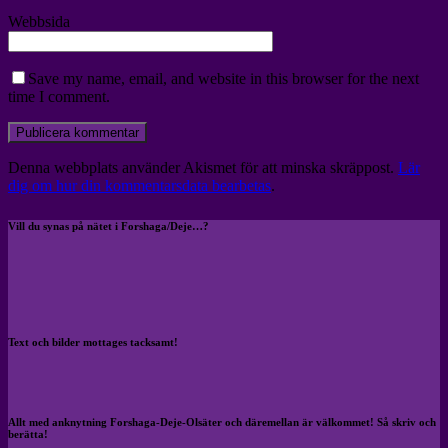
Webbsida
Save my name, email, and website in this browser for the next
time I comment.
Denna webbplats använder Akismet för att minska skräppost.
Lär
dig om hur din kommentarsdata bearbetas
.
Vill du synas på nätet i Forshaga/Deje…?
Text och bilder mottages tacksamt!
Allt med anknytning Forshaga-Deje-Olsäter och däremellan är välkommet! Så skriv och
berätta!