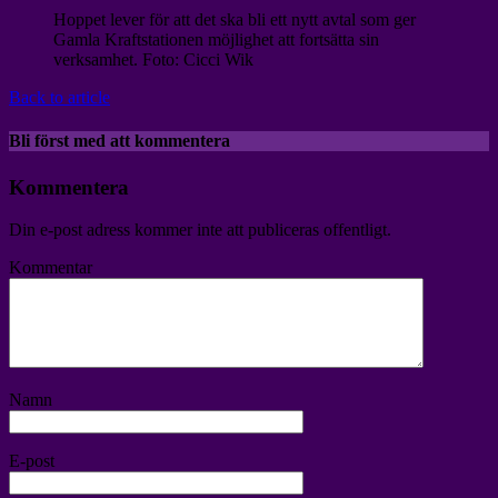
Hoppet lever för att det ska bli ett nytt avtal som ger
Gamla Kraftstationen möjlighet att fortsätta sin
verksamhet. Foto: Cicci Wik
Back to article
Bli först med att kommentera
Kommentera
Din e-post adress kommer inte att publiceras offentligt.
Kommentar
Namn
E-post