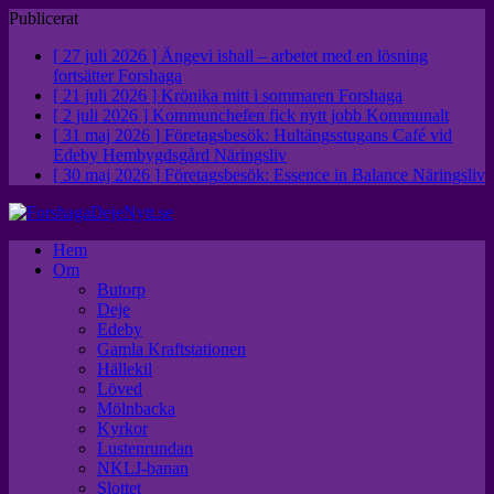
Publicerat
[ 27 juli 2026 ]
Ängevi ishall – arbetet med en lösning
fortsätter
Forshaga
[ 21 juli 2026 ]
Krönika mitt i sommaren
Forshaga
[ 2 juli 2026 ]
Kommunchefen fick nytt jobb
Kommunalt
[ 31 maj 2026 ]
Företagsbesök: Hultängsstugans Café vid
Edeby Hembygdsgård
Näringsliv
[ 30 maj 2026 ]
Företagsbesök: Essence in Balance
Näringsliv
Hem
Om
Butorp
Deje
Edeby
Gamla Kraftstationen
Hällekil
Löved
Mölnbacka
Kyrkor
Lustenrundan
NKLJ-banan
Slottet