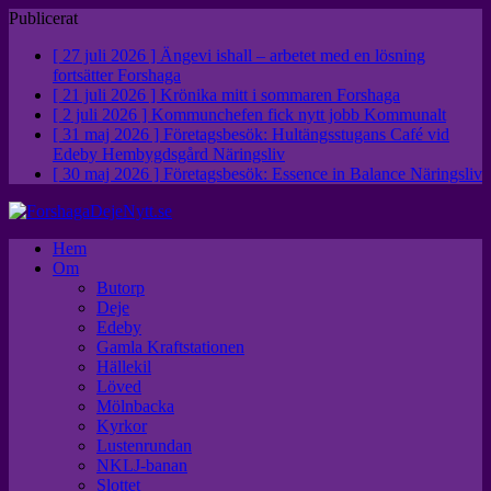
Publicerat
[ 27 juli 2026 ]
Ängevi ishall – arbetet med en lösning
fortsätter
Forshaga
[ 21 juli 2026 ]
Krönika mitt i sommaren
Forshaga
[ 2 juli 2026 ]
Kommunchefen fick nytt jobb
Kommunalt
[ 31 maj 2026 ]
Företagsbesök: Hultängsstugans Café vid
Edeby Hembygdsgård
Näringsliv
[ 30 maj 2026 ]
Företagsbesök: Essence in Balance
Näringsliv
Hem
Om
Butorp
Deje
Edeby
Gamla Kraftstationen
Hällekil
Löved
Mölnbacka
Kyrkor
Lustenrundan
NKLJ-banan
Slottet