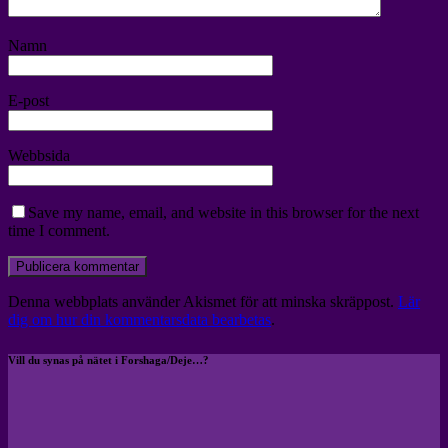
Namn
E-post
Webbsida
Save my name, email, and website in this browser for the next
time I comment.
Denna webbplats använder Akismet för att minska skräppost.
Lär
dig om hur din kommentarsdata bearbetas
.
Vill du synas på nätet i Forshaga/Deje…?