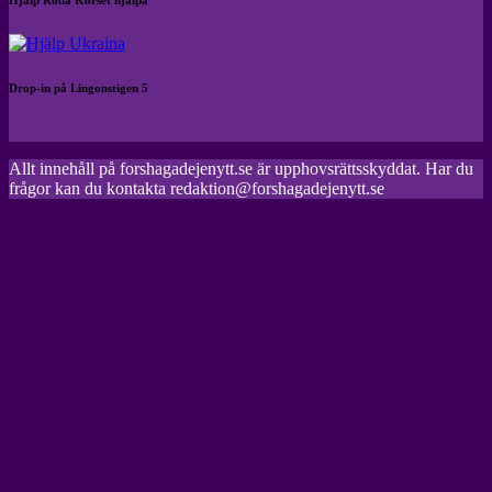
Drop-in på Lingonstigen 5
Allt innehåll på forshagadejenytt.se är upphovsrättsskyddat. Har du
frågor kan du kontakta redaktion@forshagadejenytt.se