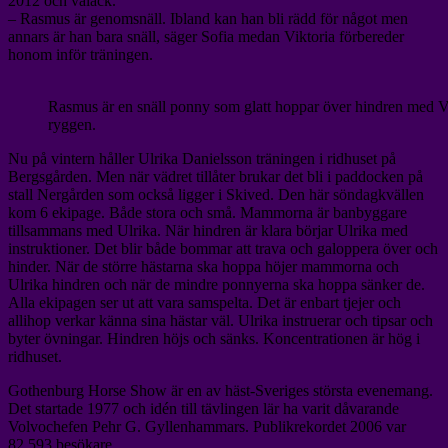
2012 och valack.
– Rasmus är genomsnäll. Ibland kan han bli rädd för något men
annars är han bara snäll, säger Sofia medan Viktoria förbereder
honom inför träningen.
Rasmus är en snäll ponny som glatt hoppar över hindren med V
ryggen.
Nu på vintern håller Ulrika Danielsson träningen i ridhuset på
Bergsgården. Men när vädret tillåter brukar det bli i paddocken på
stall Nergården som också ligger i Skived. Den här söndagkvällen
kom 6 ekipage. Både stora och små. Mammorna är banbyggare
tillsammans med Ulrika. När hindren är klara börjar Ulrika med
instruktioner. Det blir både bommar att trava och galoppera över och
hinder. När de större hästarna ska hoppa höjer mammorna och
Ulrika hindren och när de mindre ponnyerna ska hoppa sänker de.
Alla ekipagen ser ut att vara samspelta. Det är enbart tjejer och
allihop verkar känna sina hästar väl. Ulrika instruerar och tipsar och
byter övningar. Hindren höjs och sänks. Koncentrationen är hög i
ridhuset.
Gothenburg Horse Show är en av häst-Sveriges största evenemang.
Det startade 1977 och idén till tävlingen lär ha varit dåvarande
Volvochefen Pehr G. Gyllenhammars. Publikrekordet 2006 var
82 593 besökare.