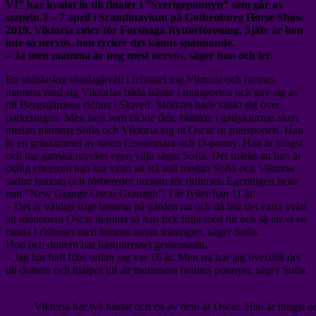
VI” har kvalat in till finaler i ”Sverigeponnyn” som går av
stapeln 3 – 7 april i Scandinavium på Gothenburg Horse Show
2019. Viktoria rider för Forshaga Ryttarförening. Själv är hon
inte så nervös, hon tycker det känns spännande.
– Ja men mamma är nog mest nervös, säger hon och ler.
En snöslaskig söndagkväll i februari tog Viktoria och hennes
mamma med sig Viktorias båda hästar i transporten och gav sig av
till Bergsgårdens ridhus i Skived. Mörkret hade sänkt sig över
parkeringen. Men isen som täckte den, blänkte i gatlyktornas sken
medan mamma Sofia och Viktoria tog ut Oscar ur transporten. Han
är en gråskimmel av rasen Connemara och D-ponny. Han är hingst
och har ganska mycket egen vilja säger Sofia. Det märks att han är
otålig eftersom han har svårt att stå still medan Sofia och Viktoria
sadlar honom och förbereder honom för ridhuset. Egentligen heter
han ”New Grange Oscar Grauagh”. I år fyller han 11 år.
– Det är väldigt isigt hemma på gården nu och då blir det extra svårt
att motionera Oscar hemma så han fick följa med hit och så tar vi en
runda i ridhuset med honom innan träningen, säger Sofia.
Hon och dottern har hästintresset gemensamt.
– Jag har haft häst sedan jag var 16 år. Men nu har jag överlåtit det
till dottern och hjälper till att motionera hennes ponnyer, säger Sofia.
Viktoria har två hästar och en av dem är Oscar. Han är hingst oc