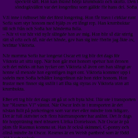
speciellt sätt. Han kan ibland börja krumbukta och skutta. Den 
söndagkvällen var det longerlina som gällde för hans del. Sofi
Väl inne i ridhuset blir det först longering. Han får trava i cirklar runt
Sofia som styr honom med hjälp av ett långt rep. Han krumbuktar
till och från och Sofia har händerna fulla.
– När vi var här vid nyår slängde han av mig. Han blir så där stirrig
rätt så ofta och då, när det hände, gav han sig inte förrän jag åkte av,
berättar Viktoria.
När mamma Sofia har longerat Oscar ett tag blir det dags för
Viktoria att sitta upp. När hon går mot honom spetsar han öronen
och det märks att han tycker om Viktoria så även om han slängt av
henne så menade han egentligen inget ont. Viktoria kommer upp i
sadeln men Sofia behåller longerlinan när hon rider honom. Han
frustar men finner sig snällt i att låta sig styras av Viktoria utan att
krumbukta.
Efter ett tag blir det dags att gå ut och byta häst. Där ute i transporten
har ”Rasmus VI” väntat. När Oscar leds in i transporten är det
nästan fullt på parkeringen som var mer eller mindre tom tidigare.
Det är full aktivitet och flera hästtransporter har anlänt. Det är dags
för hoppträning med tränaren Ulrika Danielsson. När Oscar är på
plats får Rasmus komma ut. Han är också skimmel, C-ponny och
alltså mindre än Oscar. Rasmus är en Welsh partbred som är född