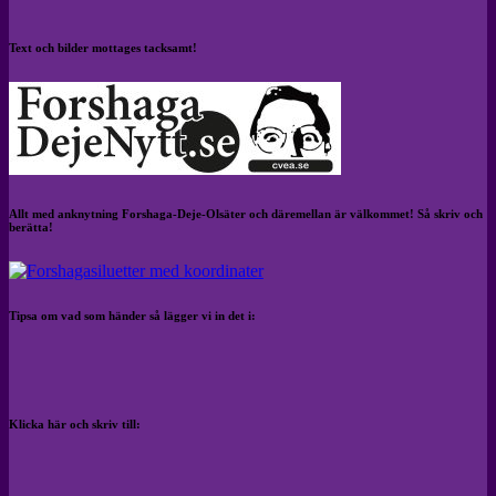
Text och bilder mottages tacksamt!
Allt med anknytning Forshaga-Deje-Olsäter och däremellan är välkommet! Så skriv och
berätta!
Tipsa om vad som händer så lägger vi in det i:
Klicka här och skriv till: