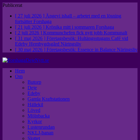
Publicerat
[ 27 juli 2026 ]
Ängevi ishall – arbetet med en lösning
fortsätter
Forshaga
[ 21 juli 2026 ]
Krönika mitt i sommaren
Forshaga
[ 2 juli 2026 ]
Kommunchefen fick nytt jobb
Kommunalt
[ 31 maj 2026 ]
Företagsbesök: Hultängsstugans Café vid
Edeby Hembygdsgård
Näringsliv
[ 30 maj 2026 ]
Företagsbesök: Essence in Balance
Näringsliv
Hem
Om
Butorp
Deje
Edeby
Gamla Kraftstationen
Hällekil
Löved
Mölnbacka
Kyrkor
Lustenrundan
NKLJ-banan
Slottet