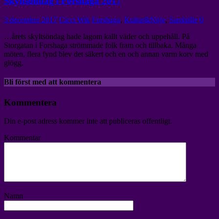
Skyltsöndag i Forshaga 2017
3 december 2017
Cicci Wik
Forshaga
,
Kultur&Nöje
,
Samhälle
0
…årets skyltsöndag hade lagom kallt väder och uppehåll. På
Storgatan i Forshaga strömmade folk fram och tillbaka. Många
möten, flera fynd blev det säkert och en och annan varm korv med
glögg.
Bli först med att kommentera
Kommentera
Din e-post adress kommer inte att publiceras offentligt.
Kommentar
Namn