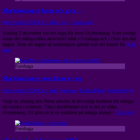
Skyltsöndagen kom och gick…
8 december 2018
Cicci Wik
Deje
,
Forshaga
0
Söndag 2 december var det dags för årets Skyltsöndag. Som vanligt
fanns det många olika aktiviteter både i Forshaga och i Deje den här
dagen. Trots att regnet så småningom gjorde vad det kunde för
[Läs
mer]
Forshaga
Skyltsöndagen som kom av sig
6 december 2020
Cicci Wik
Forshaga
,
Kultur&Nöje
,
Näringsliv
0
Varje år, söndag den första advent, är det enligt tradition för många
att vandra i centrum. Titta i skyltfönster och ta del av olika
evenemang. Att göra så är en tradition på många platser i
[Läs mer]
Forshaga