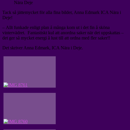
Nära Deje
Tack så jättemycket för alla fina bilder, Anna Edmark ICA Nära i
Deje!
– Allt funkade enligt plan å många kom ut i det fin å sköna
vintervädret. Fantastiskt kul att anordna saker när det uppskattas –
det ger så mycket energi å lust till att ordna med fler saker!!
Det skriver Anna Edmark, ICA Nära i Deje.