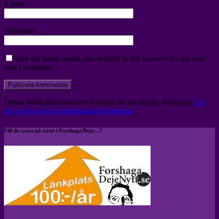
E-post
Webbsida
Save my name, email, and website in this browser for the next
time I comment.
Denna webbplats använder Akismet för att minska skräppost.
Lär
dig om hur din kommentarsdata bearbetas
.
Vill du synas på nätet i Forshaga/Deje…?