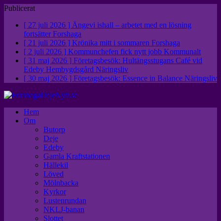
Publicerat
[ 27 juli 2026 ]
Ängevi ishall – arbetet med en lösning
fortsätter
Forshaga
[ 21 juli 2026 ]
Krönika mitt i sommaren
Forshaga
[ 2 juli 2026 ]
Kommunchefen fick nytt jobb
Kommunalt
[ 31 maj 2026 ]
Företagsbesök: Hultängsstugans Café vid
Edeby Hembygdsgård
Näringsliv
[ 30 maj 2026 ]
Företagsbesök: Essence in Balance
Näringsliv
Hem
Om
Butorp
Deje
Edeby
Gamla Kraftstationen
Hällekil
Löved
Mölnbacka
Kyrkor
Lustenrundan
NKLJ-banan
Slottet