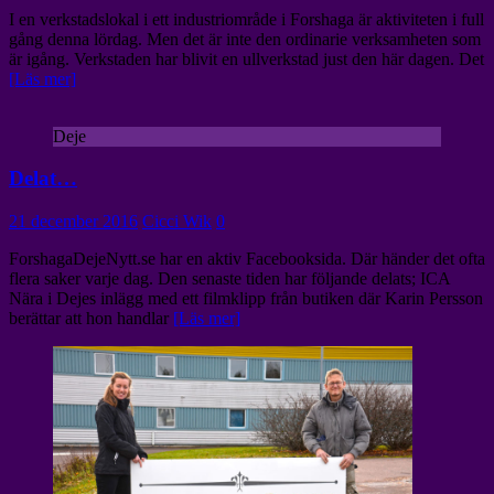
I en verkstadslokal i ett industriområde i Forshaga är aktiviteten i full
gång denna lördag. Men det är inte den ordinarie verksamheten som
är igång. Verkstaden har blivit en ullverkstad just den här dagen. Det
[Läs mer]
Deje
Delat…
21 december 2016
Cicci Wik
0
ForshagaDejeNytt.se har en aktiv Facebooksida. Där händer det ofta
flera saker varje dag. Den senaste tiden har följande delats; ICA
Nära i Dejes inlägg med ett filmklipp från butiken där Karin Persson
berättar att hon handlar
[Läs mer]