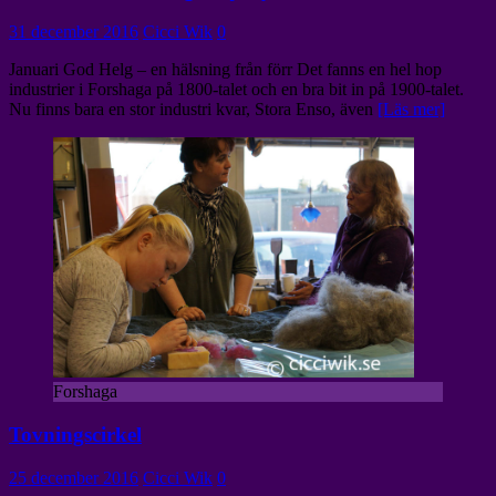
31 december 2016
Cicci Wik
0
Januari God Helg – en hälsning från förr Det fanns en hel hop
industrier i Forshaga på 1800-talet och en bra bit in på 1900-talet.
Nu finns bara en stor industri kvar, Stora Enso, även
[Läs mer]
Forshaga
Tovningscirkel
25 december 2016
Cicci Wik
0