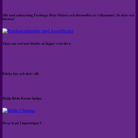
Allt med anknytning Forshaga-Deje-Olsäter och däremellan är välkommet! Så skriv och
berätta!
Tipsa om vad som händer så lägger vi in det i:
Klicka här och skriv till:
Hjälp Röda Korset hjälpa
Drop-in på Lingonstigen 5