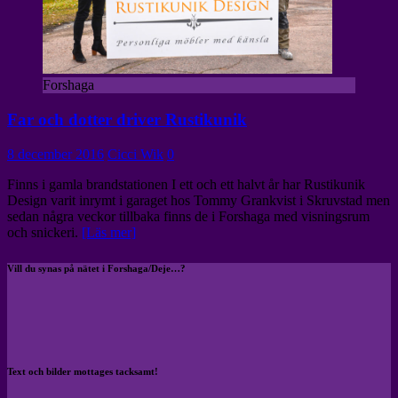
Forshaga
Far och dotter driver Rustikunik
8 december 2016
Cicci Wik
0
Finns i gamla brandstationen I ett och ett halvt år har Rustikunik
Design varit inrymt i garaget hos Tommy Grankvist i Skruvstad men
sedan några veckor tillbaka finns de i Forshaga med visningsrum
och snickeri.
[Läs mer]
Vill du synas på nätet i Forshaga/Deje…?
Text och bilder mottages tacksamt!