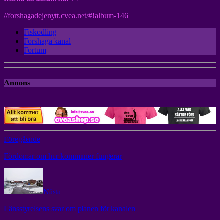
//forshagadejenytt.cvea.net/#!album-146
Fiskodling
Forshaga kanal
Fortum
Annons
Föregående
Fördomar om hur kommuner fungerar
Nästa
Länsstyrelsens svar om planen för kanalen