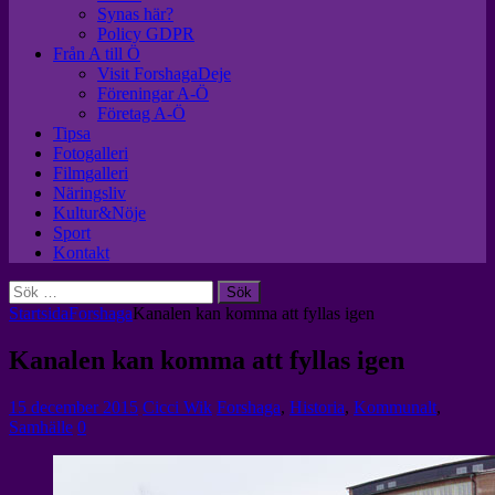
Synas här?
Policy GDPR
Från A till Ö
Visit ForshagaDeje
Föreningar A-Ö
Företag A-Ö
Tipsa
Fotogalleri
Filmgalleri
Näringsliv
Kultur&Nöje
Sport
Kontakt
Sök
efter:
Startsida
Forshaga
Kanalen kan komma att fyllas igen
Kanalen kan komma att fyllas igen
15 december 2015
Cicci Wik
Forshaga
,
Historia
,
Kommunalt
,
Samhälle
0