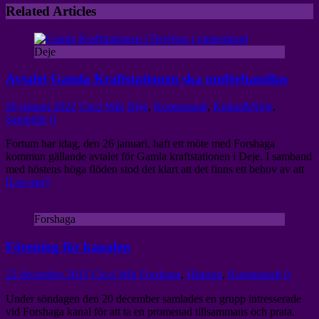
Related Articles
Deje
Avtalet Gamla Kraftstationen ska omförhandlas
26 januari 2022
Cicci Wik
Deje
,
Kommunalt
,
Kultur&Nöje
,
Samhälle
0
Fortum har idag, den 26 januari, haft ett möte med Forshaga
kommun gällande avtalet för Gamla kraftstationen i Deje. I samband
med höstens höga flöden stod det klart att det finns ett behov av att
[Läs mer]
Forshaga
Förening för kanalen
22 december 2015
Cicci Wik
Forshaga
,
Historia
,
Kommunalt
0
Under söndagen den 20 december samlades en grupp intresserade
vid Forshaga kanal för att ta en promenad tillsammans och prata.