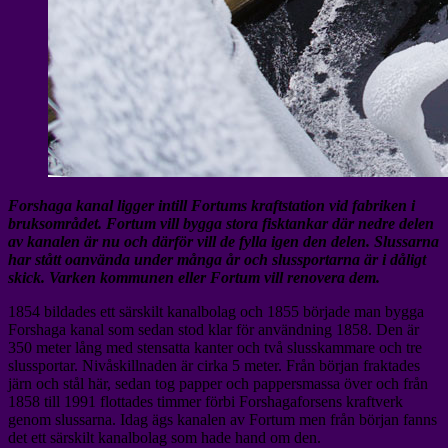
Forshaga kanal ligger intill Fortums kraftstation vid fabriken i
bruksområdet. Fortum vill bygga stora fisktankar där nedre delen
av kanalen är nu och därför vill de fylla igen den delen. Slussarna
har stått oanvända under många år och slussportarna är i dåligt
skick. Varken kommunen eller Fortum vill renovera dem.
1854 bildades ett särskilt kanalbolag och 1855 började man bygga
Forshaga kanal som sedan stod klar för användning 1858. Den är
350 meter lång med stensatta kanter och två slusskammare och tre
slussportar. Nivåskillnaden är cirka 5 meter. Från början fraktades
järn och stål här, sedan tog papper och pappersmassa över och från
1858 till 1991 flottades timmer förbi Forshagaforsens kraftverk
genom slussarna. Idag ägs kanalen av Fortum men från början fanns
det ett särskilt kanalbolag som hade hand om den.