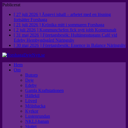
Publicerat
[ 27 juli 2026 ]
Ängevi ishall – arbetet med en lösning
fortsätter
Forshaga
[ 21 juli 2026 ]
Krönika mitt i sommaren
Forshaga
[ 2 juli 2026 ]
Kommunchefen fick nytt jobb
Kommunalt
[ 31 maj 2026 ]
Företagsbesök: Hultängsstugans Café vid
Edeby Hembygdsgård
Näringsliv
[ 30 maj 2026 ]
Företagsbesök: Essence in Balance
Näringsliv
Hem
Om
Butorp
Deje
Edeby
Gamla Kraftstationen
Hällekil
Löved
Mölnbacka
Kyrkor
Lustenrundan
NKLJ-banan
Slottet