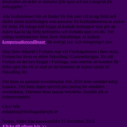
förutsätter att delar av kanalen fylls igen och tas i anspråk för
bebyggelse.”
Alla kraftstationer blir ett hinder för fisk som vill ta sig förbi och
därför måste kraftbolagen som ansvarar för kraftstationerna ta ansvar
för detta. På många håll byggs så kallade laxtrappor som gör att
fisken kan ta sig förbi turbinerna och fortsätta upp i en älv. Vid
många kraftstationer finns även fiskodlingar, så kallade
kompensationsodlingar
där avel på lax- och öringsyngel sker.
Idag finns fiskavel i Fortums regi vid Forshagaforsen i liten skala.
Fortum har även en större fiskodling i Gammelkroppa. Nu vill
Fortum att det nya bygget i Forshaga, som innebär att kanalen får
fyllas igen ska bli så stort att det kommer att kunna samla all
fiskodling där.
Det finns en gammal översiktsplan från 2010 över området kring
kanalen. Det finns ingen speciell precisering för områdets
användning. Däremot finns laxens betydelse, framför allt ur
turismsynpunkt.
Cicci Wik
redaktion@forshagadejenytt.se
Nedan, bilder från kanalområdet 15 december 2015.
Klicka till album här >>