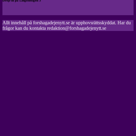
Drop-in på Lingonstigen 5
Allt innehåll på forshagadejenytt.se är upphovsrättsskyddat. Har du
frågor kan du kontakta redaktion@forshagadejenytt.se