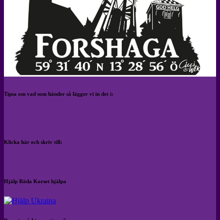
Tipsa om vad som händer så lägger vi in det i:
Klicka här och skriv till:
Hjälp Röda Korset hjälpa