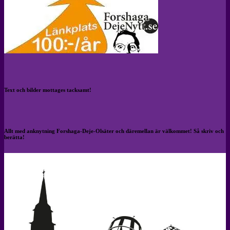
Text och bilder mottages tacksamt!
Allt med anknytning Forshaga-Deje-Olsäter och däremellan är välkommet! Så skriv och
berätta!