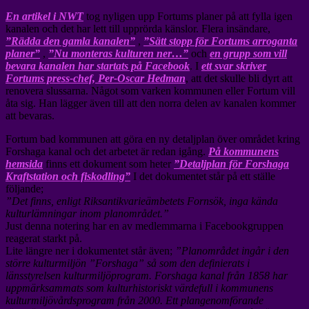
En artikel i NWT
tog nyligen upp Fortums planer på att fylla igen
kanalen och det har lett till upprörda känslor. Flera insändare,
”Rädda den gamla kanalen”
,
”Sätt stopp för Fortums arroganta
planer”
,
”Nu monteras kulturen ner…”
och
en grupp som vill
bevara kanalen har startats på Facebook
. I
ett svar skriver
Fortums press-chef, Per-Oscar Hedman
, att det skulle bli dyrt att
renovera slussarna. Något som varken kommunen eller Fortum vill
åta sig. Han lägger även till att den norra delen av kanalen kommer
att bevaras.
Fortum bad kommunen att göra en ny detaljplan över området kring
Forshaga kanal och det arbetet är redan igång.
På kommunens
hemsida
finns ett dokument som heter
”Detaljplan för Forshaga
Kraftstation och fiskodling”
I det dokumentet står på ett ställe
följande;
”Det finns, enligt Riksantikvarieämbetets Fornsök, inga kända
kulturlämningar inom planområdet.”
Just denna notering har en av medlemmarna i Facebookgruppen
reagerat starkt på.
Lite längre ner i dokumentet står även;
”Planområdet ingår i den
större kulturmiljön ”Forshaga” så som den definierats i
länsstyrelsen kulturmiljöprogram. Forshaga kanal från 1858 har
uppmärksammats som kulturhistoriskt värdefull i kommunens
kulturmiljövårdsprogram från 2000. Ett plangenomförande