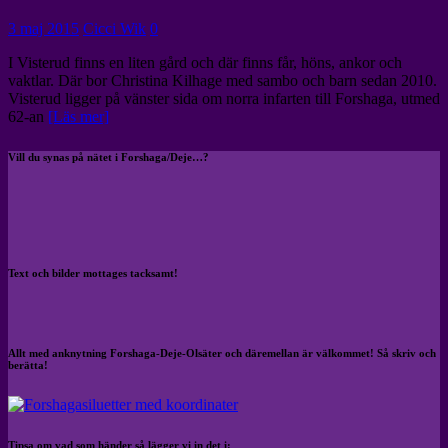
3 maj 2015
Cicci Wik
0
I Visterud finns en liten gård och där finns får, höns, ankor och
vaktlar. Där bor Christina Kilhage med sambo och barn sedan 2010.
Visterud ligger på vänster sida om norra infarten till Forshaga, utmed
62-an
[Läs mer]
Vill du synas på nätet i Forshaga/Deje…?
Text och bilder mottages tacksamt!
Allt med anknytning Forshaga-Deje-Olsäter och däremellan är välkommet! Så skriv och
berätta!
Tipsa om vad som händer så lägger vi in det i: