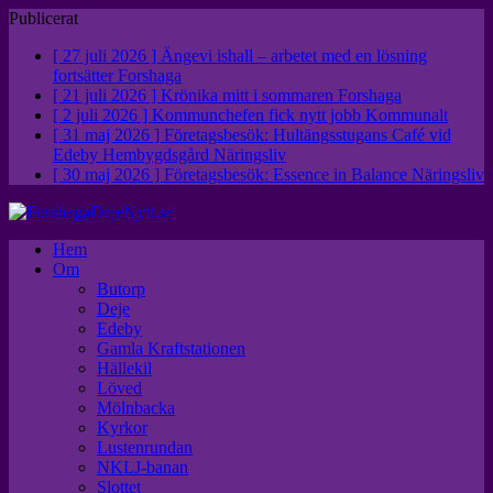
Publicerat
[ 27 juli 2026 ]
Ängevi ishall – arbetet med en lösning
fortsätter
Forshaga
[ 21 juli 2026 ]
Krönika mitt i sommaren
Forshaga
[ 2 juli 2026 ]
Kommunchefen fick nytt jobb
Kommunalt
[ 31 maj 2026 ]
Företagsbesök: Hultängsstugans Café vid
Edeby Hembygdsgård
Näringsliv
[ 30 maj 2026 ]
Företagsbesök: Essence in Balance
Näringsliv
Hem
Om
Butorp
Deje
Edeby
Gamla Kraftstationen
Hällekil
Löved
Mölnbacka
Kyrkor
Lustenrundan
NKLJ-banan
Slottet