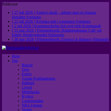
Publicerat
[ 27 juli 2026 ]
Ängevi ishall – arbetet med en lösning
fortsätter
Forshaga
[ 21 juli 2026 ]
Krönika mitt i sommaren
Forshaga
[ 2 juli 2026 ]
Kommunchefen fick nytt jobb
Kommunalt
[ 31 maj 2026 ]
Företagsbesök: Hultängsstugans Café vid
Edeby Hembygdsgård
Näringsliv
[ 30 maj 2026 ]
Företagsbesök: Essence in Balance
Näringsliv
Hem
Om
Butorp
Deje
Edeby
Gamla Kraftstationen
Hällekil
Löved
Mölnbacka
Kyrkor
Lustenrundan
NKLJ-banan
Slottet