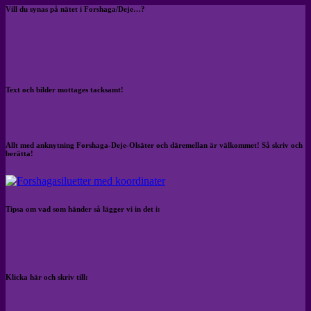
Vill du synas på nätet i Forshaga/Deje…?
Text och bilder mottages tacksamt!
Allt med anknytning Forshaga-Deje-Olsäter och däremellan är välkommet! Så skriv och
berätta!
Tipsa om vad som händer så lägger vi in det i:
Klicka här och skriv till: