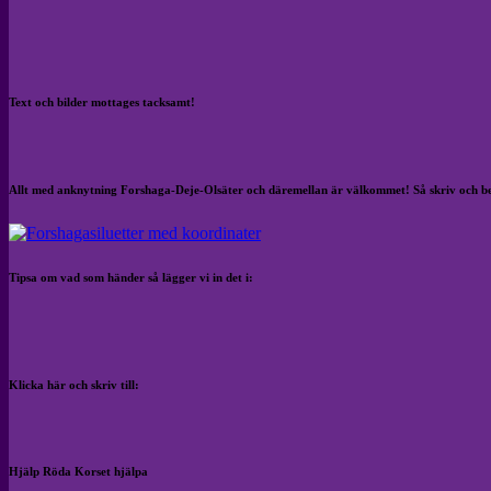
Text och bilder mottages tacksamt!
Allt med anknytning Forshaga-Deje-Olsäter och däremellan är välkommet! Så skriv och b
Tipsa om vad som händer så lägger vi in det i:
Klicka här och skriv till:
Hjälp Röda Korset hjälpa