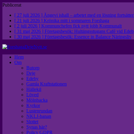
Publicerat
[ 27 juli 2026 ]
Ängevi ishall – arbetet med en lösning fortsätte
[ 21 juli 2026 ]
Krönika mitt i sommaren
Forshaga
[ 2 juli 2026 ]
Kommunchefen fick nytt jobb
Kommunalt
[ 31 maj 2026 ]
Företagsbesök: Hultängsstugans Café vid Ed
[ 30 maj 2026 ]
Företagsbesök: Essence in Balance
Näringsliv
Hem
Om
Butorp
Deje
Edeby
Gamla Kraftstationen
Hällekil
Löved
Mölnbacka
Kyrkor
Lustenrundan
NKLJ-banan
Slottet
Synas här?
Policy GDPR