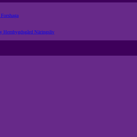
r
Forshaga
eby Hembygdsgård
Näringsliv