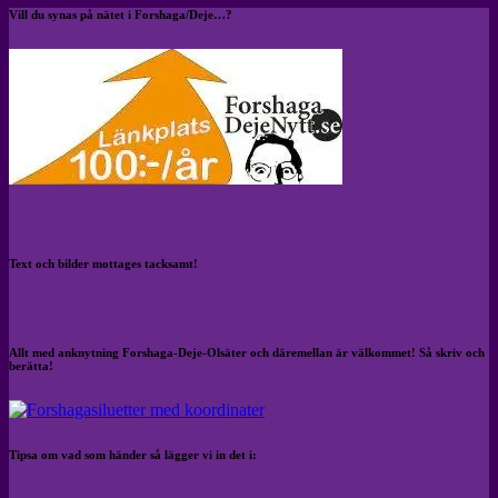
Vill du synas på nätet i Forshaga/Deje…?
Text och bilder mottages tacksamt!
Allt med anknytning Forshaga-Deje-Olsäter och däremellan är välkommet! Så skriv och
berätta!
Tipsa om vad som händer så lägger vi in det i: