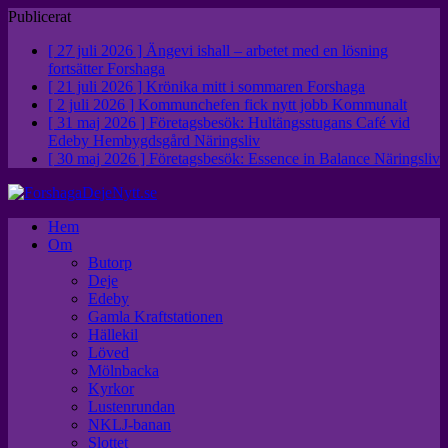
Publicerat
[ 27 juli 2026 ]
Ängevi ishall – arbetet med en lösning
fortsätter
Forshaga
[ 21 juli 2026 ]
Krönika mitt i sommaren
Forshaga
[ 2 juli 2026 ]
Kommunchefen fick nytt jobb
Kommunalt
[ 31 maj 2026 ]
Företagsbesök: Hultängsstugans Café vid
Edeby Hembygdsgård
Näringsliv
[ 30 maj 2026 ]
Företagsbesök: Essence in Balance
Näringsliv
Hem
Om
Butorp
Deje
Edeby
Gamla Kraftstationen
Hällekil
Löved
Mölnbacka
Kyrkor
Lustenrundan
NKLJ-banan
Slottet