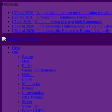
Publicerat
[ 27 juli 2026 ]
Ängevi ishall – arbetet med en lösning fortsätte
[ 21 juli 2026 ]
Krönika mitt i sommaren
Forshaga
[ 2 juli 2026 ]
Kommunchefen fick nytt jobb
Kommunalt
[ 31 maj 2026 ]
Företagsbesök: Hultängsstugans Café vid Ed
[ 30 maj 2026 ]
Företagsbesök: Essence in Balance
Näringsliv
Hem
Om
Butorp
Deje
Edeby
Gamla Kraftstationen
Hällekil
Löved
Mölnbacka
Kyrkor
Lustenrundan
NKLJ-banan
Slottet
Synas här?
Policy GDPR