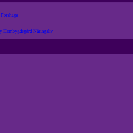
r
Forshaga
eby Hembygdsgård
Näringsliv