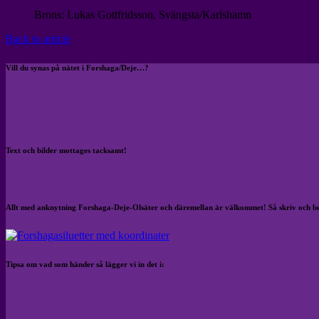
Brons: Lukas Gottfridsson, Svängsta/Karlshamn
Back to article
Vill du synas på nätet i Forshaga/Deje…?
Text och bilder mottages tacksamt!
Allt med anknytning Forshaga-Deje-Olsäter och däremellan är välkommet! Så skriv och b
Tipsa om vad som händer så lägger vi in det i: