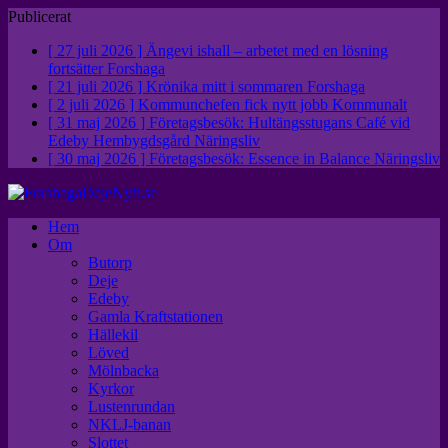
Publicerat
[ 27 juli 2026 ]
Ängevi ishall – arbetet med en lösning
fortsätter
Forshaga
[ 21 juli 2026 ]
Krönika mitt i sommaren
Forshaga
[ 2 juli 2026 ]
Kommunchefen fick nytt jobb
Kommunalt
[ 31 maj 2026 ]
Företagsbesök: Hultängsstugans Café vid
Edeby Hembygdsgård
Näringsliv
[ 30 maj 2026 ]
Företagsbesök: Essence in Balance
Näringsliv
Hem
Om
Butorp
Deje
Edeby
Gamla Kraftstationen
Hällekil
Löved
Mölnbacka
Kyrkor
Lustenrundan
NKLJ-banan
Slottet