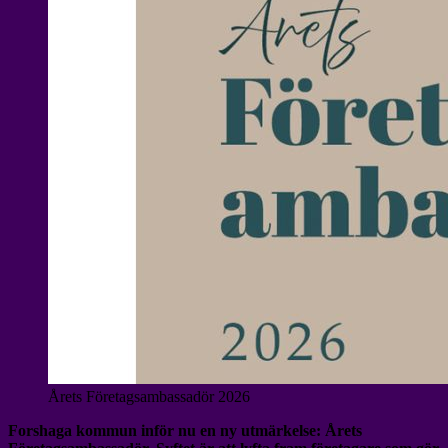
Årets Företagsambassadör 2026
Forshaga kommun inför nu en ny utmärkelse: Årets