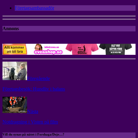
Företagsambassadör
Annons
Föregående
Företagsbesök: Hundliv i balans
Nästa
Notdragning i Visten på film
Vill du synas på nätet i Forshaga/Deje…?