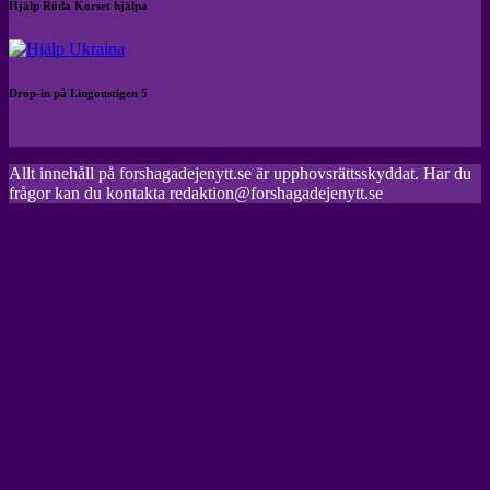
Hjälp Röda Korset hjälpa
Drop-in på Lingonstigen 5
Allt innehåll på forshagadejenytt.se är upphovsrättsskyddat. Har du
frågor kan du kontakta redaktion@forshagadejenytt.se