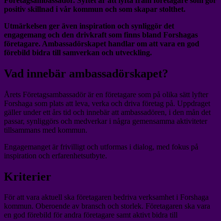
Företagsambassadör. Syftet är att lyfta fram företagare som gör
positiv skillnad i vår kommun och som skapar stolthet.
Utmärkelsen ger även inspiration och synliggör det
engagemang och den drivkraft som finns bland Forshagas
företagare. Ambassadörskapet handlar om att vara en god
förebild bidra till samverkan och utveckling.
Vad innebär ambassadörskapet?
Årets Företagsambassadör är en företagare som på olika sätt lyfter
Forshaga som plats att leva, verka och driva företag på. Uppdraget
gäller under ett års tid och innebär att ambassadören, i den mån det
passar, synliggörs och medverkar i några gemensamma aktiviteter
tillsammans med kommun.
Engagemanget är frivilligt och utformas i dialog, med fokus på
inspiration och erfarenhetsutbyte.
Kriterier
För att vara aktuell ska företagaren bedriva verksamhet i Forshaga
kommun. Oberoende av bransch och storlek. Företagaren ska vara
en god förebild för andra företagare samt aktivt bidra till