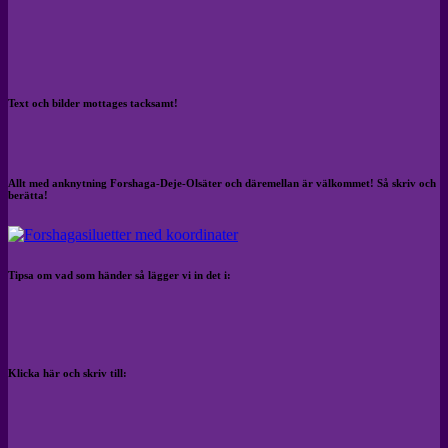
Text och bilder mottages tacksamt!
Allt med anknytning Forshaga-Deje-Olsäter och däremellan är välkommet! Så skriv och
berätta!
Tipsa om vad som händer så lägger vi in det i:
Klicka här och skriv till: