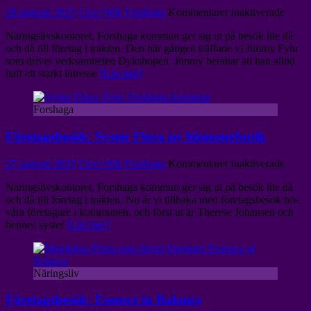
för
28 augusti 2025
Cicci Wik
Forshaga
Kommentarer inaktiverade
Föret
Näringslivskontoret, Forshaga kommun ger sig ut på besök lite då
Dyks
och då till företag i trakten. Den här gången träffade vi Jimmy Fyhr
som driver verksamheten Dykshopen. Jimmy berättar att han alltid
haft ett starkt intresse
[Läs mer]
Forshaga
Företagsbesök: Syster Flora ny blomsterbutik
för
27 augusti 2025
Cicci Wik
Forshaga
Kommentarer inaktiverade
Föret
Näringslivskontoret, Forshaga kommun ger sig ut på besök lite då
Syster
och då till företag i trakten. Nu är vi tillbaka med företagsbesök hos
Flora
våra företagare i kommunen, och först ut är Therese Johansen och
ny
hennes syster
[Läs mer]
bloms
Näringsliv
Företagsbesök: Essence in Balance