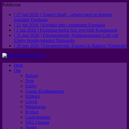
Publicerat
[ 27 juli 2026 ]
Ängevi ishall – arbetet med en lösning
fortsätter
Forshaga
[ 21 juli 2026 ]
Krönika mitt i sommaren
Forshaga
[ 2 juli 2026 ]
Kommunchefen fick nytt jobb
Kommunalt
[ 31 maj 2026 ]
Företagsbesök: Hultängsstugans Café vid
Edeby Hembygdsgård
Näringsliv
[ 30 maj 2026 ]
Företagsbesök: Essence in Balance
Näringsliv
Hem
Om
Butorp
Deje
Edeby
Gamla Kraftstationen
Hällekil
Löved
Mölnbacka
Kyrkor
Lustenrundan
NKLJ-banan
Slottet