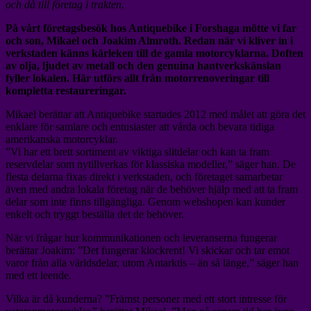
och då till företag i trakten.
På vårt företagsbesök hos Antiquebike i Forshaga mötte vi far
och son, Mikael och Joakim Almroth. Redan när vi kliver in i
verkstaden känns kärleken till de gamla motorcyklarna. Doften
av olja, ljudet av metall och den genuina hantverkskänslan
fyller lokalen. Här utförs allt från motorrenoveringar till
kompletta restaureringar.
Mikael berättar att Antiquebike startades 2012 med målet att göra det
enklare för samlare och entusiaster att vårda och bevara tidiga
amerikanska motorcyklar.
”Vi har ett brett sortiment av viktiga slitdelar och kan ta fram
reservdelar som nytillverkas för klassiska modeller,” säger han. De
flesta delarna fixas direkt i verkstaden, och företaget samarbetar
även med andra lokala företag när de behöver hjälp med att ta fram
delar som inte finns tillgängliga. Genom webshopen kan kunder
enkelt och tryggt beställa det de behöver.
När vi frågar hur kommunikationen och leveranserna fungerar
berättar Joakim: ”Det fungerar klockrent! Vi skickar och tar emot
varor från alla världsdelar, utom Antarktis – än så länge,” säger han
med ett leende.
Vilka är då kunderna? ”Främst personer med ett stort intresse för