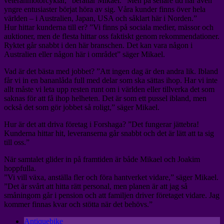
veteranmotorcyklar,” berättar Mikael. ”Men på senare tid har även
yngre entusiaster börjat höra av sig. Våra kunder finns över hela
världen – i Australien, Japan, USA och såklart här i Norden.”
Hur hittar kunderna till er? ”Vi finns på sociala medier, mässor och
auktioner, men de flesta hittar oss faktiskt genom rekommendationer.
Ryktet går snabbt i den här branschen. Det kan vara någon i
Australien eller någon här i området” säger Mikael.
Vad är det bästa med jobbet? ”Att ingen dag är den andra lik. Ibland
får vi in en bananlåda full med delar som ska sättas ihop. Har vi inte
allt måste vi leta upp resten runt om i världen eller tillverka det som
saknas för att få ihop helheten. Det är som ett pussel ibland, men
också det som gör jobbet så roligt,” säger Mikael.
Hur är det att driva företag i Forshaga? ”Det fungerar jättebra!
Kunderna hittar hit, leveranserna går snabbt och det är lätt att ta sig
till oss.”
När samtalet glider in på framtiden är både Mikael och Joakim
hoppfulla.
”Vi vill växa, anställa fler och föra hantverket vidare,” säger Mikael.
”Det är svårt att hitta rätt personal, men planen är att jag så
småningom går i pension och att familjen driver företaget vidare. Jag
kommer finnas kvar och stötta när det behövs.”
Antiquebike