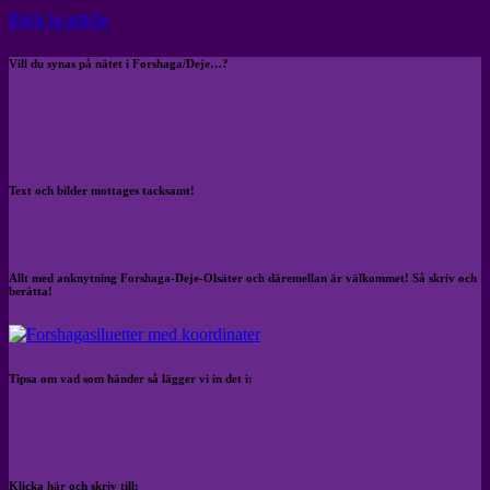
Back to article
Vill du synas på nätet i Forshaga/Deje…?
Text och bilder mottages tacksamt!
Allt med anknytning Forshaga-Deje-Olsäter och däremellan är välkommet! Så skriv och
berätta!
Tipsa om vad som händer så lägger vi in det i:
Klicka här och skriv till: