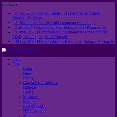
Publicerat
[ 27 juli 2026 ]
Ängevi ishall – arbetet med en lösning
fortsätter
Forshaga
[ 21 juli 2026 ]
Krönika mitt i sommaren
Forshaga
[ 2 juli 2026 ]
Kommunchefen fick nytt jobb
Kommunalt
[ 31 maj 2026 ]
Företagsbesök: Hultängsstugans Café vid
Edeby Hembygdsgård
Näringsliv
[ 30 maj 2026 ]
Företagsbesök: Essence in Balance
Näringsliv
Hem
Om
Butorp
Deje
Edeby
Gamla Kraftstationen
Hällekil
Löved
Mölnbacka
Kyrkor
Lustenrundan
NKLJ-banan
Slottet