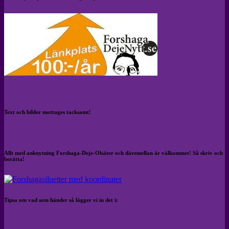
Text och bilder mottages tacksamt!
Allt med anknytning Forshaga-Deje-Olsäter och däremellan är välkommet! Så skriv och
berätta!
Tipsa om vad som händer så lägger vi in det i: