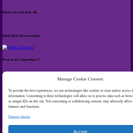
Klicka här och skriv till:
Hjälp Röda Korset hjälpa
Drop-in på Lingonstigen 5
Manage Cookie Consent
Allt innehåll på forshagadejenytt.se är upphovsrättsskyddat. Har du
frågor kan du kontakta redaktion@forshagadejenytt.se
To provide the best experiences, we use technologies like cookies to store and/or access 
information. Consenting to these technologies will allow us to process data such as bro
or unique IDs on this site. Not consenting or withdrawing consent, may adversely affect 
features and functions.
Hantera tjänster
Accept