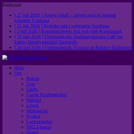
Publicerat
[ 27 juli 2026 ]
Ängevi ishall – arbetet med en lösning
fortsätter
Forshaga
[ 21 juli 2026 ]
Krönika mitt i sommaren
Forshaga
[ 2 juli 2026 ]
Kommunchefen fick nytt jobb
Kommunalt
[ 31 maj 2026 ]
Företagsbesök: Hultängsstugans Café vid
Edeby Hembygdsgård
Näringsliv
[ 30 maj 2026 ]
Företagsbesök: Essence in Balance
Näringsliv
Hem
Om
Butorp
Deje
Edeby
Gamla Kraftstationen
Hällekil
Löved
Mölnbacka
Kyrkor
Lustenrundan
NKLJ-banan
Slottet