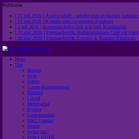
Publicerat
[ 27 juli 2026 ]
Ängevi ishall – arbetet med en lösning fortsätte
[ 21 juli 2026 ]
Krönika mitt i sommaren
Forshaga
[ 2 juli 2026 ]
Kommunchefen fick nytt jobb
Kommunalt
[ 31 maj 2026 ]
Företagsbesök: Hultängsstugans Café vid Ed
[ 30 maj 2026 ]
Företagsbesök: Essence in Balance
Näringsliv
Hem
Om
Butorp
Deje
Edeby
Gamla Kraftstationen
Hällekil
Löved
Mölnbacka
Kyrkor
Lustenrundan
NKLJ-banan
Slottet
Synas här?
Policy GDPR