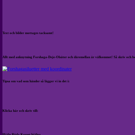
Text och bilder mottages tacksamt!
Allt med anknytning Forshaga-Deje-Olsäter och däremellan är välkommet! Så skriv och b
Tipsa om vad som händer så lägger vi in det i:
Klicka här och skriv till:
Hjälp Röda Korset hjälpa