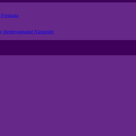
r
Forshaga
eby Hembygdsgård
Näringsliv