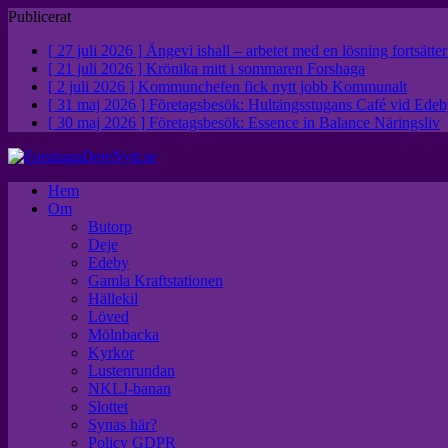
Publicerat
[ 27 juli 2026 ]
Ängevi ishall – arbetet med en lösning fortsätte
[ 21 juli 2026 ]
Krönika mitt i sommaren
Forshaga
[ 2 juli 2026 ]
Kommunchefen fick nytt jobb
Kommunalt
[ 31 maj 2026 ]
Företagsbesök: Hultängsstugans Café vid Ed
[ 30 maj 2026 ]
Företagsbesök: Essence in Balance
Näringsliv
Hem
Om
Butorp
Deje
Edeby
Gamla Kraftstationen
Hällekil
Löved
Mölnbacka
Kyrkor
Lustenrundan
NKLJ-banan
Slottet
Synas här?
Policy GDPR