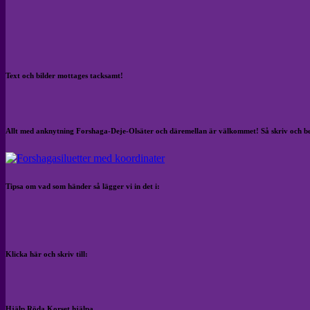
Text och bilder mottages tacksamt!
Allt med anknytning Forshaga-Deje-Olsäter och däremellan är välkommet! Så skriv och b
Tipsa om vad som händer så lägger vi in det i:
Klicka här och skriv till:
Hjälp Röda Korset hjälpa