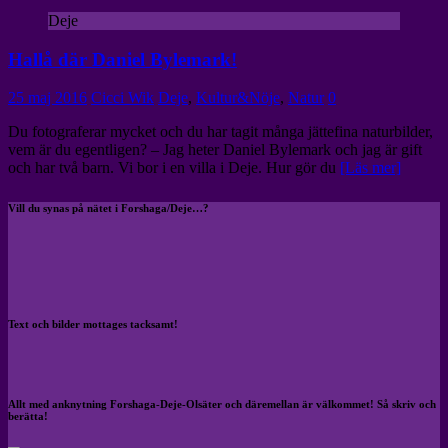
Deje
Hallå där Daniel Bylemark!
25 maj 2016
Cicci Wik
Deje
,
Kultur&Nöje
,
Natur
0
Du fotograferar mycket och du har tagit många jättefina naturbilder,
vem är du egentligen? – Jag heter Daniel Bylemark och jag är gift
och har två barn. Vi bor i en villa i Deje. Hur gör du
[Läs mer]
Vill du synas på nätet i Forshaga/Deje…?
Text och bilder mottages tacksamt!
Allt med anknytning Forshaga-Deje-Olsäter och däremellan är välkommet! Så skriv och
berätta!