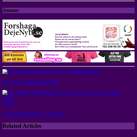
Annons
Föregående
Fler som får inkomst från lön
Nästa
Goda gymnasiebetyg i Forshaga
Related Articles