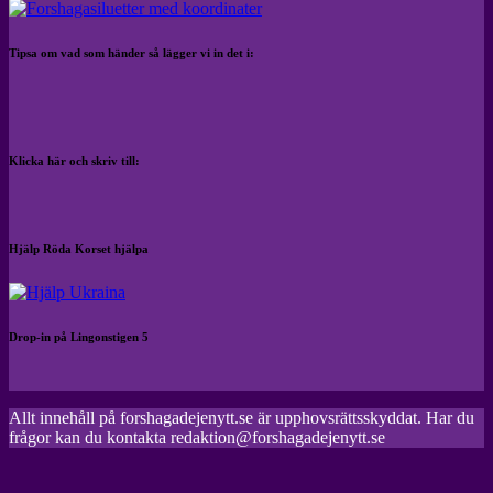
Tipsa om vad som händer så lägger vi in det i:
Klicka här och skriv till:
Hjälp Röda Korset hjälpa
Drop-in på Lingonstigen 5
Allt innehåll på forshagadejenytt.se är upphovsrättsskyddat. Har du
frågor kan du kontakta redaktion@forshagadejenytt.se