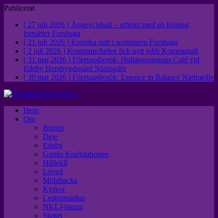
Publicerat
[ 27 juli 2026 ]
Ängevi ishall – arbetet med en lösning
fortsätter
Forshaga
[ 21 juli 2026 ]
Krönika mitt i sommaren
Forshaga
[ 2 juli 2026 ]
Kommunchefen fick nytt jobb
Kommunalt
[ 31 maj 2026 ]
Företagsbesök: Hultängsstugans Café vid
Edeby Hembygdsgård
Näringsliv
[ 30 maj 2026 ]
Företagsbesök: Essence in Balance
Näringsliv
Hem
Om
Butorp
Deje
Edeby
Gamla Kraftstationen
Hällekil
Löved
Mölnbacka
Kyrkor
Lustenrundan
NKLJ-banan
Slottet