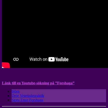
Länk till en Youtube-sökning på ”Forshaga”
björn
Deje Veterinärpraktik
Stora Enso Forshaga