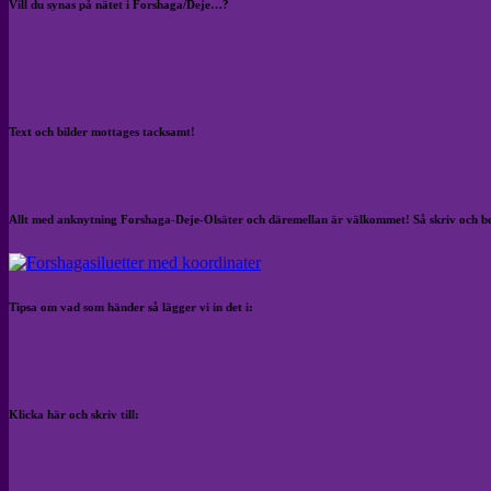
Vill du synas på nätet i Forshaga/Deje…?
Text och bilder mottages tacksamt!
Allt med anknytning Forshaga-Deje-Olsäter och däremellan är välkommet! Så skriv och b
Tipsa om vad som händer så lägger vi in det i:
Klicka här och skriv till: