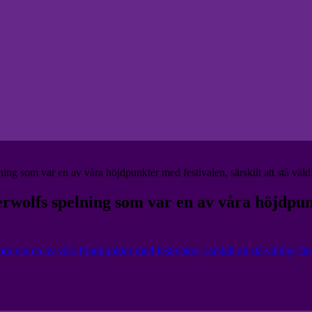
g som var en av våra höjdpunkter med festivalen, särskilt att stå väldi
olfs spelning som var en av våra höjdpunkte