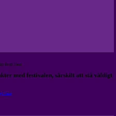
gt långt fram
r med festivalen, särskilt att stå väldigt