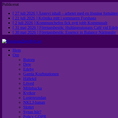
Publicerat
[ 27 juli 2026 ]
Ängevi ishall – arbetet med en lösning fortsätte
[ 21 juli 2026 ]
Krönika mitt i sommaren
Forshaga
[ 2 juli 2026 ]
Kommunchefen fick nytt jobb
Kommunalt
[ 31 maj 2026 ]
Företagsbesök: Hultängsstugans Café vid Ed
[ 30 maj 2026 ]
Företagsbesök: Essence in Balance
Näringsliv
Hem
Om
Butorp
Deje
Edeby
Gamla Kraftstationen
Hällekil
Löved
Mölnbacka
Kyrkor
Lustenrundan
NKLJ-banan
Slottet
Synas här?
Policy GDPR