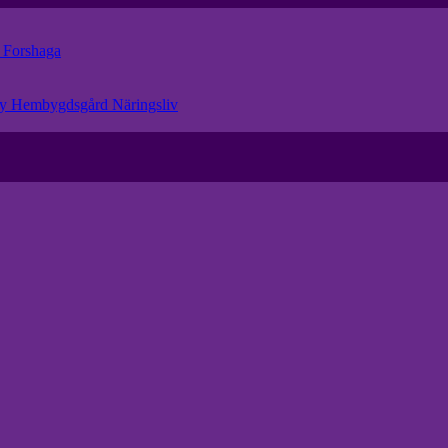
r
Forshaga
eby Hembygdsgård
Näringsliv