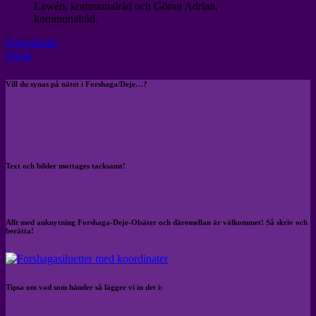
Lawén, kommunalråd och Göran Adrian,
kommunalråd.
Föregående
Nästa
Vill du synas på nätet i Forshaga/Deje…?
Text och bilder mottages tacksamt!
Allt med anknytning Forshaga-Deje-Olsäter och däremellan är välkommet! Så skriv och
berätta!
Tipsa om vad som händer så lägger vi in det i: