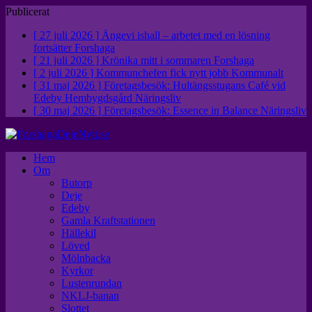
Publicerat
[ 27 juli 2026 ]
Ängevi ishall – arbetet med en lösning
fortsätter
Forshaga
[ 21 juli 2026 ]
Krönika mitt i sommaren
Forshaga
[ 2 juli 2026 ]
Kommunchefen fick nytt jobb
Kommunalt
[ 31 maj 2026 ]
Företagsbesök: Hultängsstugans Café vid
Edeby Hembygdsgård
Näringsliv
[ 30 maj 2026 ]
Företagsbesök: Essence in Balance
Näringsliv
Hem
Om
Butorp
Deje
Edeby
Gamla Kraftstationen
Hällekil
Löved
Mölnbacka
Kyrkor
Lustenrundan
NKLJ-banan
Slottet