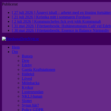
Publicerat
[ 27 juli 2026 ]
Ängevi ishall – arbetet med en lösning fortsätte
[ 21 juli 2026 ]
Krönika mitt i sommaren
Forshaga
[ 2 juli 2026 ]
Kommunchefen fick nytt jobb
Kommunalt
[ 31 maj 2026 ]
Företagsbesök: Hultängsstugans Café vid Ed
[ 30 maj 2026 ]
Företagsbesök: Essence in Balance
Näringsliv
Hem
Om
Butorp
Deje
Edeby
Gamla Kraftstationen
Hällekil
Löved
Mölnbacka
Kyrkor
Lustenrundan
NKLJ-banan
Slottet
Synas här?
Policy GDPR