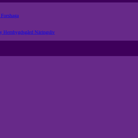
r
Forshaga
eby Hembygdsgård
Näringsliv