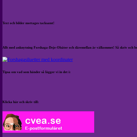
Text och bilder mottages tacksamt!
Allt med anknytning Forshaga-Deje-Olsäter och däremellan är välkommet! Så skriv och b
Tipsa om vad som händer så lägger vi in det i:
Klicka här och skriv till: