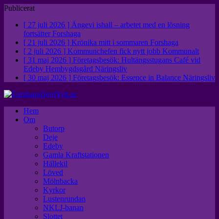
Publicerat
[ 27 juli 2026 ]
Ängevi ishall – arbetet med en lösning
fortsätter
Forshaga
[ 21 juli 2026 ]
Krönika mitt i sommaren
Forshaga
[ 2 juli 2026 ]
Kommunchefen fick nytt jobb
Kommunalt
[ 31 maj 2026 ]
Företagsbesök: Hultängsstugans Café vid
Edeby Hembygdsgård
Näringsliv
[ 30 maj 2026 ]
Företagsbesök: Essence in Balance
Näringsliv
Hem
Om
Butorp
Deje
Edeby
Gamla Kraftstationen
Hällekil
Löved
Mölnbacka
Kyrkor
Lustenrundan
NKLJ-banan
Slottet