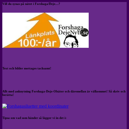
Vill du synas på nätet i Forshaga/Deje…?
Text och bilder mottages tacksamt!
Allt med anknytning Forshaga-Deje-Olsäter och däremellan är välkommet! Så skriv och
berätta!
Tipsa om vad som händer så lägger vi in det i: