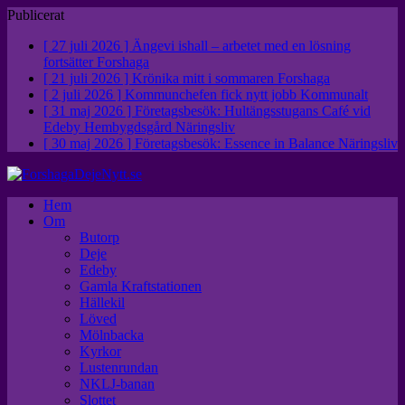
Publicerat
[ 27 juli 2026 ]
Ängevi ishall – arbetet med en lösning
fortsätter
Forshaga
[ 21 juli 2026 ]
Krönika mitt i sommaren
Forshaga
[ 2 juli 2026 ]
Kommunchefen fick nytt jobb
Kommunalt
[ 31 maj 2026 ]
Företagsbesök: Hultängsstugans Café vid
Edeby Hembygdsgård
Näringsliv
[ 30 maj 2026 ]
Företagsbesök: Essence in Balance
Näringsliv
Hem
Om
Butorp
Deje
Edeby
Gamla Kraftstationen
Hällekil
Löved
Mölnbacka
Kyrkor
Lustenrundan
NKLJ-banan
Slottet