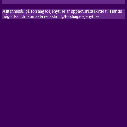
Allt innehåll på forshagadejenytt.se är upphovsrättsskyddat. Har du
frågor kan du kontakta redaktion@forshagadejenytt.se