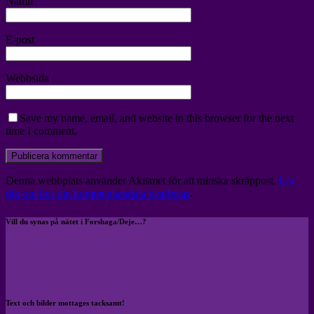
Namn
E-post
Webbsida
Save my name, email, and website in this browser for the next
time I comment.
Denna webbplats använder Akismet för att minska skräppost.
Lär
dig om hur din kommentarsdata bearbetas
.
Vill du synas på nätet i Forshaga/Deje…?
Text och bilder mottages tacksamt!