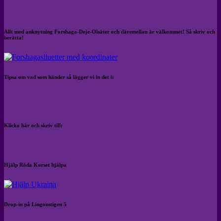
Allt med anknytning Forshaga-Deje-Olsäter och däremellan är välkommet! Så skriv och
berätta!
Tipsa om vad som händer så lägger vi in det i:
Klicka här och skriv till:
Hjälp Röda Korset hjälpa
Drop-in på Lingonstigen 5